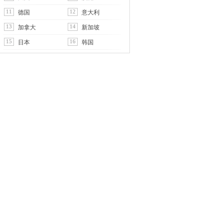
11
12
德国
意大利
13
14
加拿大
新加坡
15
16
日本
韩国