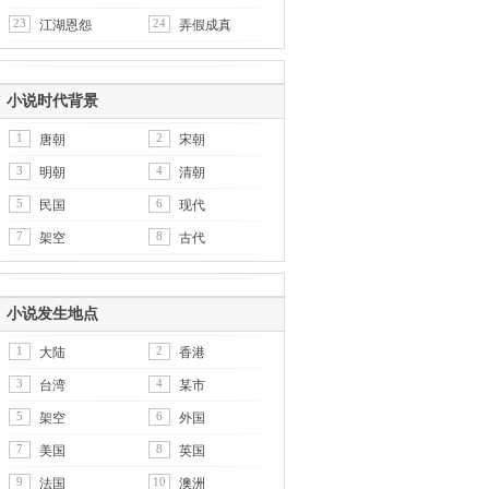
23
24
江湖恩怨
弄假成真
小说时代背景
1
2
唐朝
宋朝
3
4
明朝
清朝
5
6
民国
现代
7
8
架空
古代
小说发生地点
1
2
大陆
香港
3
4
台湾
某市
5
6
架空
外国
7
8
美国
英国
9
10
法国
澳洲