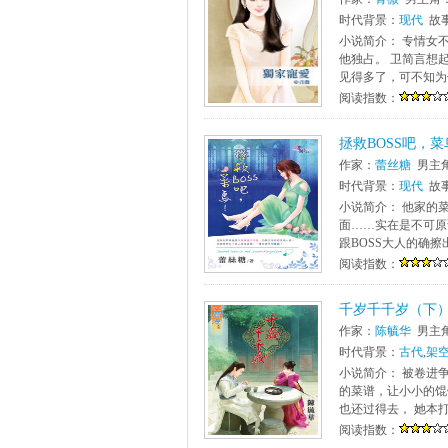
时代背景：
现代
故
小说简介： 专情女
他独占。 卫简言想
见得多了，可不知为
阅读指数：
拯救BOSS吧，菜
作家：
蕾丝糖
男主
时代背景：
现代
故
小说简介： 他家的
面……实在是不可原
跟BOSS大人的确擦
阅读指数：
千岁千千岁（下
作家：
陈毓华
男主
时代背景：
古代
,
架
小说简介： 被卷进
的菜谱，让小小的馄
也还过得去， 她本打
阅读指数：