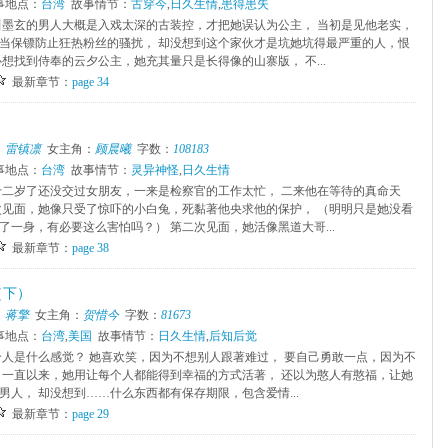
事地点：
台湾
故事情节：
古穿今
,
日久生情
,
患得患失
叫墨玄的男人大概是入戏太深的古装控，才把她误认为公主， 当初是见他老实，
当保镖防止狂热粉丝的骚扰， 却没想到这个家伙才是坑她坑得最严重的人，恨
想找到侍奉的云夕公主，她充其量只是长得像的山寨版， 不...
最新章节：
page 34
：
雷镇凛
女主角：
顾晨曦
字数：
108183
事地点：
台湾
故事情节：
灵异神怪
,
日久生情
十二岁了还没交过女朋友，一来是检察官的工作太忙， 二来他在等待的真命天
次见面，她像只受了惊吓的小白兔，死黏著他央求他的保护， （明明只是她没看
了一身，有必要这么害怕吗？） 第二次见面，她活像黑道大哥...
最新章节：
page 38
（下）
：
蒋擎
女主角：
贺惜今
字数：
81673
事地点：
台湾
,
美国
故事情节：
日久生情
,
后知后觉
个人是什么感觉？ 她喜欢笑，因为不想别人跟著难过， 要自己勇敢一点，因为不
 一直以来，她用让每个人都能得到幸福的方式活著， 还以为憨人有憨福，让她
男人， 却没想到……什么东西都有保存期限，包含爱情...
最新章节：
page 29