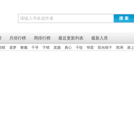
搜 索
榜
月排行榜
周排行榜
最近更新列表
最新入库
雨晴
裘梦
黎孅
千寻
于晴
莫颜
典心
子纹
明星
阳光晴子
凯琍
谢