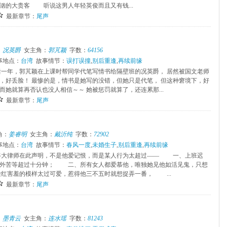
汹的大贵客 听说这男人年轻英俊而且又有钱...
最新章节：
尾声
：
况英爵
女主角：
郭芃颖
字数：
64156
事地点：
台湾
故事情节：
误打误撞
,
别后重逢
,
再续前缘
后一年，郭芃颖在上课时帮同学代笔写情书给隔壁班的况英爵， 居然被国文老师
，好丢脸！ 最惨的是，情书是她写的没错，但她只是代笔， 但这种窘境下，好
而她就算再否认也没人相信～～ 她被惩罚就算了，还连累那...
最新章节：
尾声
角：
姜睿明
女主角：
戴沂纯
字数：
72902
事地点：
台湾
故事情节：
春风一度
,
未婚生子
,
别后重逢
,
再续前缘
大律师在此声明，不是他爱记恨，而是某人行为太超过—— 一、上班迟
门外苦等超过十分钟； 二、所有女人都爱慕他，唯独她见他如活见鬼，只想
害羞的模样太过可爱，惹得他三不五时就想捉弄一番， ...
最新章节：
尾声
：
墨青云
女主角：
连水瑶
字数：
81243