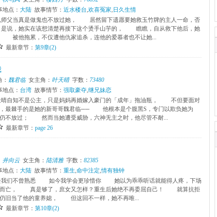
事地点：
大陆
故事情节：
近水楼台
,
欢喜冤家
,
日久生情
师父当真是做鬼也不放过她， 居然留下遗愿要她救玉竹牌的主人一命，否
是说，她实在该想清楚再接下这个烫手山芋的， 瞧瞧，自从救下他后，她
 被他拖累，不仅遭他仇家追杀，连他的爱慕者也不让她...
最新章节：
第9章(2)
我
角：
魏君临
女主角：
叶天晴
字数：
73480
事地点：
台湾
故事情节：
强取豪夺
,
继兄妹恋
晴自知不是公主，只是妈妈再婚嫁入豪门的「成年」拖油瓶， 不但要面对
，最棘手的是她的新哥哥魏君临── 他根本是个腹黑S，专门以欺负她为
仍不放过； 然而当她遭受威胁，六神无主之时，他尽管不耐...
最新章节：
page 26
：
井向云
女主角：
陆清雅
字数：
82385
事地点：
大陆
故事情节：
重生
,
命中注定
,
情有独钟
我们不曾熟悉 如今我学会更珍惜你 她以为乖乖听话就能得人疼，下场
产而亡， 真是够了，庶女又怎样？重生后她绝不再委屈自己！ 就算抗拒
仍旧当了他的童养媳， 但这回不一样，她不再唯...
最新章节：
第10章(2)