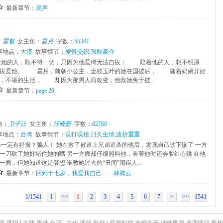
最新章节：
尾声
：
雷貉
女主角：
昙月
字数：
55341
事地点：
大漠
故事情节：
爱恨交织
,
强取豪夺
她的人，顾不得一切，只因为他爱得无法自拔； 陪着他的人，想不明原
自拔爱他。 昙月，前朝小公主，金枝玉叶的她在国破后， 随着奶娘开始
，不堪的生活， 却因为那男人而改变，他救她免于被...
最新章节：
page 20
角：
卫子让
女主角：
汪晓蔷
字数：
82760
事地点：
台湾
故事情节：
误打误撞
,
日久生情
,
波折重重
心一定有好报？骗人！ 她在救了被道上兄弟追杀的他后，发现自己这下惨了 一方
一刀砍了她好堵住她的嘴 另一方面却仔细照料他，看著他时还会脸红心跳 在他
面，但她知道这是奢想 谁教她过去的“丑闻”闹得人...
最新章节：
回到十七岁，我爱我自己——林腾云
1/1541
1
<<
1
2
3
4
5
6
7
>
>>
1541
灵
席绢
|
大陆
香港
台湾
|
古代
现代
架空
|
穿越时空
未婚生子
破镜重圆
虐恋情深
青梅