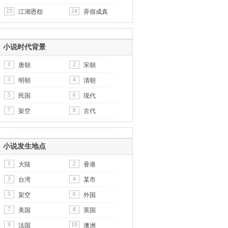
23
24
江湖恩怨
弄假成真
小说时代背景
1
2
唐朝
宋朝
3
4
明朝
清朝
5
6
民国
现代
7
8
架空
古代
小说发生地点
1
2
大陆
香港
3
4
台湾
某市
5
6
架空
外国
7
8
美国
英国
9
10
法国
澳洲