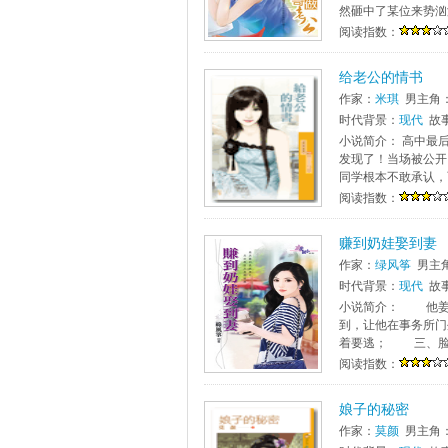
然砸中了某位来势汹
阅读指数：
给老公的情书
作家：
米琪
男主角
时代背景：
现代
故
小说简介： 高中最
发现了！当场被公开
同学根本不敢承认，
阅读指数：
赚到奶娃娶到妻
作家：
绿风筝
男主
时代背景：
现代
故
小说简介： 他姜
到，让他在事务所
着要逃； 三、脸红
阅读指数：
娘子的秘密
作家：
莫颜
男主角