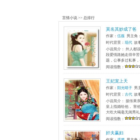
言情小说
>>
总排行
莫名其妙成了爸
作家：
伍薇
男主角
时代背景：
现代
故
小说简介： 外人都
段爱情路她走得辛苦
题，公事多过私事，
阅读指数：
王妃宠上天
作家：
阳光晴子
男
时代背景：
古代
故
小说简介： 据传果
皇上指婚给他， 害
大吃大喝毫无闺秀礼仪
阅读指数：
奸夫赢妇
作家：
裘梦
男主角