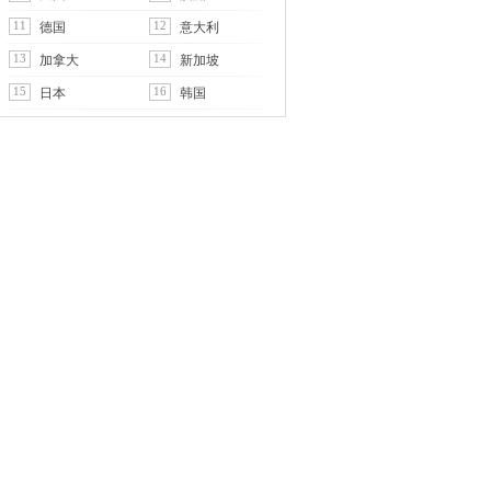
11
12
德国
意大利
13
14
加拿大
新加坡
15
16
日本
韩国