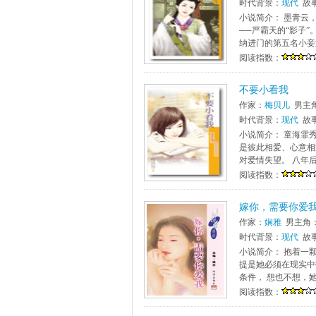
时代背景：
现代
故
小说简介： 墨青云
──严霸天的“影子
纳进门的第五名小妾
阅读指数：
不要小看我
作家：
梅贝儿
男主
时代背景：
现代
故
小说简介： 童海霏
是彼此相爱、心意相
对爱情失望。 八年
阅读指数：
嫁你，需要你爱
作家：
娴雅
男主角
时代背景：
现代
故
小说简介： 抱着一
提是她必须在现实中
条件， 想也不想，她
阅读指数：