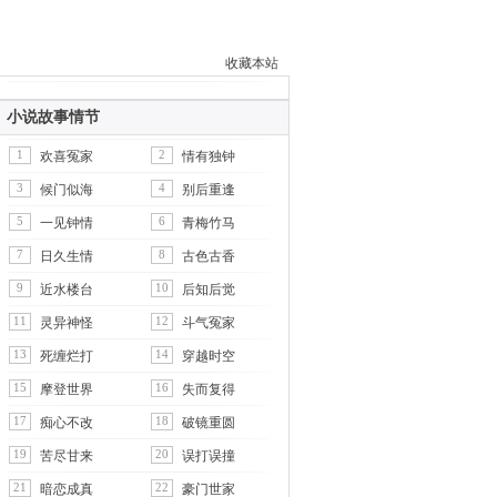
收藏本站
小说故事情节
1
2
欢喜冤家
情有独钟
3
4
候门似海
别后重逢
5
6
一见钟情
青梅竹马
7
8
日久生情
古色古香
9
10
近水楼台
后知后觉
11
12
灵异神怪
斗气冤家
13
14
死缠烂打
穿越时空
15
16
摩登世界
失而复得
17
18
痴心不改
破镜重圆
19
20
苦尽甘来
误打误撞
21
22
暗恋成真
豪门世家