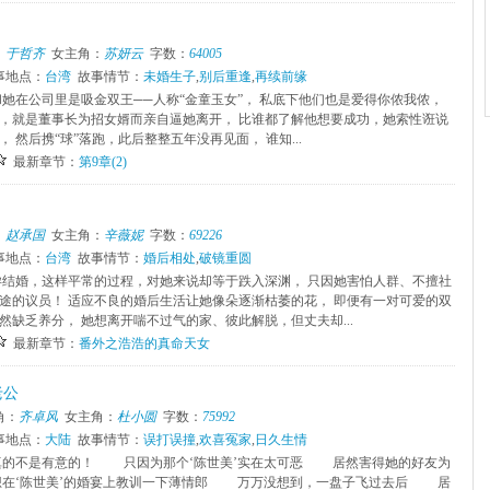
：
于哲齐
女主角：
苏妍云
字数：
64005
事地点：
台湾
故事情节：
未婚生子
,
别后重逢
,
再续前缘
和她在公司里是吸金双王──人称“金童玉女”， 私底下他们也是爱得你侬我侬，
，就是董事长为招女婿而亲自逼她离开， 比谁都了解他想要成功，她索性诳说
 然后携“球”落跑，此后整整五年没再见面， 谁知...
最新章节：
第9章(2)
：
赵承国
女主角：
辛薇妮
字数：
69226
事地点：
台湾
故事情节：
婚后相处
,
破镜重圆
孕结婚，这样平常的过程，对她来说却等于跌入深渊， 只因她害怕人群、不擅社
途的议员！ 适应不良的婚后生活让她像朵逐渐枯萎的花， 即便有一对可爱的双
然缺乏养分， 她想离开喘不过气的家、彼此解脱，但丈夫却...
最新章节：
番外之浩浩的真命天女
老公
角：
齐卓风
女主角：
杜小圆
字数：
75992
事地点：
大陆
故事情节：
误打误撞
,
欢喜冤家
,
日久生情
的不是有意的！ 只因为那个‘陈世美’实在太可恶 居然害得她的好友为
在‘陈世美’的婚宴上教训一下薄情郎 万万没想到，一盘子飞过去后 居