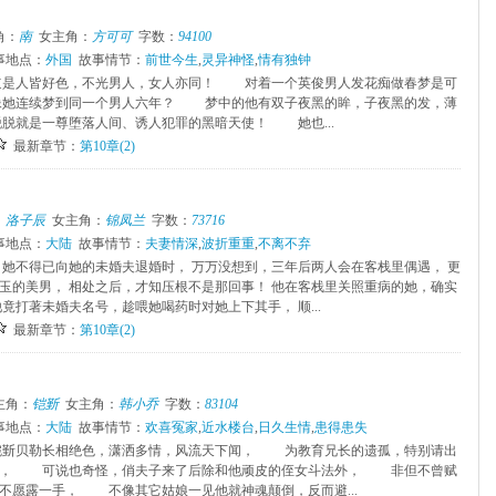
角：
南
女主角：
方可可
字数：
94100
事地点：
外国
故事情节：
前世今生
,
灵异神怪
,
情有独钟
是人皆好色，不光男人，女人亦同！ 对着一个英俊男人发花痴做春梦是可
她连续梦到同一个男人六年？ 梦中的他有双子夜黑的眸，子夜黑的发，薄
就是一尊堕落人间、诱人犯罪的黑暗天使！ 她也...
最新章节：
第10章(2)
：
洛子辰
女主角：
锦凤兰
字数：
73716
事地点：
大陆
故事情节：
夫妻情深
,
波折重重
,
不离不弃
，她不得已向她的未婚夫退婚时， 万万没想到，三年后两人会在客栈里偶遇， 更
玉的美男， 相处之后，才知压根不是那回事！ 他在客栈里关照重病的她，确实
竟打著未婚夫名号，趁喂她喝药时对她上下其手， 顺...
最新章节：
第10章(2)
主角：
铠斳
女主角：
韩小乔
字数：
83104
事地点：
大陆
故事情节：
欢喜冤家
,
近水楼台
,
日久生情
,
患得患失
斳贝勒长相绝色，潇洒多情，风流天下闻， 为教育兄长的遗孤，特别请出
子， 可说也奇怪，俏夫子来了后除和他顽皮的侄女斗法外， 非但不曾赋
不愿露一手， 不像其它姑娘一见他就神魂颠倒，反而避...