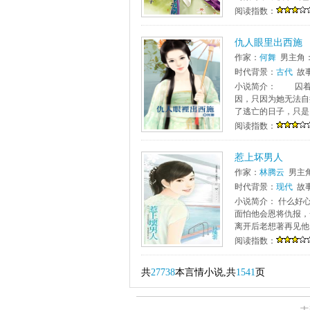
阅读指数：
仇人眼里出西施
作家：
何舞
男主角
时代背景：
古代
故
小说简介： 囚着
因，只因为她无法
了逃亡的日子，只是
阅读指数：
惹上坏男人
作家：
林腾云
男主
时代背景：
现代
故
小说简介： 什么好
面怕他会恩将仇报，
离开后老想著再见他一
阅读指数：
共
27738
本言情小说,共
1541
页
古