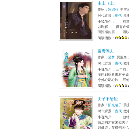
主上（上）
作家：
凌淑芬
男主
时代背景：
现代
故
小说简介： 有道
以理解 但有谁像
而性感的唇 活脱脱
阅读指数：
富贵闲夫
作家：
裘梦
男主角
时代背景：
古代
故
小说简介： 三年前
没想到这看来君子如
令她心动心软， 可他
阅读指数：
夫子不给碰
作家：
阳光晴子
男
时代背景：
古代
故
小说简介： 他铠
隐居的才女来做夫
词做诗，琴棋书画也