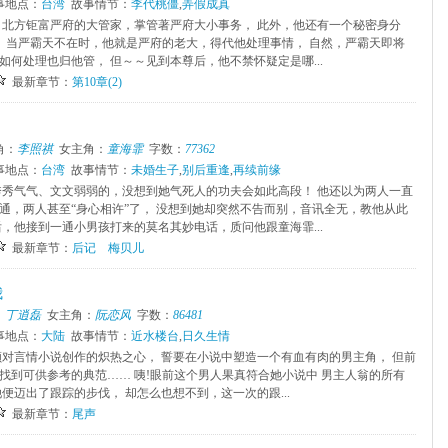
事地点：
台湾
故事情节：
李代桃僵
,
弄假成真
，北方钜富严府的大管家，掌管著严府大小事务， 此外，他还有一个秘密身分
”。 当严霸天不在时，他就是严府的老大，得代他处理事情， 自然，严霸天即将
如何处理也归他管， 但～～见到本尊后，他不禁怀疑定是哪...
最新章节：
第10章(2)
角：
李照祺
女主角：
童海霏
字数：
77362
事地点：
台湾
故事情节：
未婚生子
,
别后重逢
,
再续前缘
秀秀气气、文文弱弱的，没想到她气死人的功夫会如此高段！ 他还以为两人一直
通，两人甚至“身心相许”了， 没想到她却突然不告而别，音讯全无，教他从此
后，他接到一通小男孩打来的莫名其妙电话，质问他跟童海霏...
最新章节：
后记 梅贝儿
我
：
丁逍磊
女主角：
阮恋风
字数：
86481
事地点：
大陆
故事情节：
近水楼台
,
日久生情
颗对言情小说创作的炽热之心， 誓要在小说中塑造一个有血有肉的男主角， 但前
找到可供参考的典范…… 咦!眼前这个男人果真符合她小说中 男主人翁的所有
便迈出了跟踪的步伐， 却怎么也想不到，这一次的跟...
最新章节：
尾声