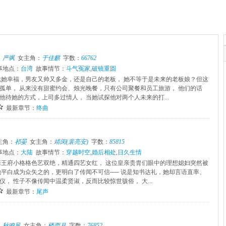
：
严飒
女主角：
于佳麒
字数：
66762
事地点：
台湾
故事情节：
斗气冤家
,
破镜重圆
说她幸福，男友又帅又多金，还是自己的老板， 她不等于是未来的老板娘？但这
孤单， 从来没有甜蜜约会、烛光晚餐，只有公司聚餐和员工旅游， 他们的话
他待她的方式，上司多过情人， 当她试探他对两个人未来的打...
最新章节：
终曲
主角：
祁晏
女主角：
靖闵(裴亮安)
字数：
85815
事地点：
大陆
故事情节：
穿越时空
,
婚后相处
,
日久生情
亲王府小格格色艺双绝，精通四艺女红， 这位皇亲贵胄们眼中的理想媳妇突然被
他平白成为众矢之的，更明白了传闻不可信── 说是知书达礼，她却言语直率、
， 性子不像传闻中温柔贤淑，反而比较惊世骇俗， 大...
最新章节：
尾声
：
秋鸣风
女主角：
楼西月
字数：
76852