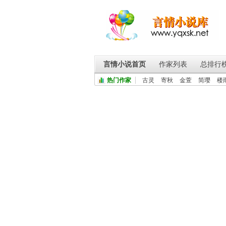
言情小说首页
作家列表
总排行
热门作家
古灵
寄秋
金萱
简璎
楼