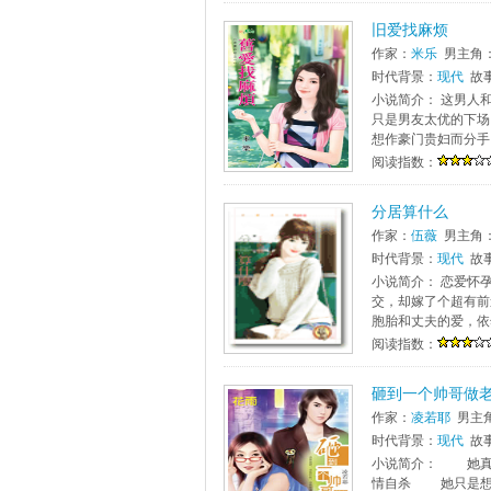
旧爱找麻烦
作家：
米乐
男主角
时代背景：
现代
故
小说简介： 这男人
只是男友太优的下场
想作豪门贵妇而分手，
阅读指数：
分居算什么
作家：
伍薇
男主角
时代背景：
现代
故
小说简介： 恋爱怀
交，却嫁了个超有前
胞胎和丈夫的爱，依
阅读指数：
砸到一个帅哥做
作家：
凌若耶
男主
时代背景：
现代
故
小说简介： 她真
情自杀 她只是想