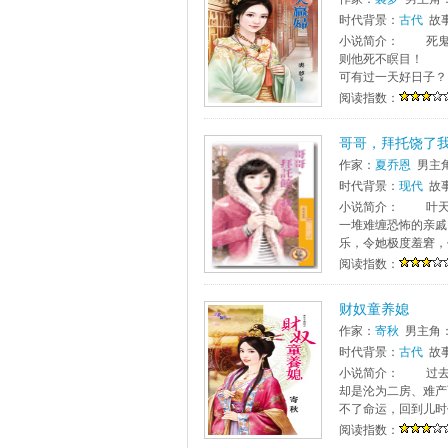
时代背景：
古代
故
小说简介： 死鬼
则他死不瞑目！ 
可有过一天好日子？
阅读指数：
哥哥，拜托饶了
作家：
夏乔恩
男主
时代背景：
现代
故
小说简介： 叶天
一堆难缠恐怖的亲戚
乐，令她极度羞窘，
阅读指数：
财奴童养媳
作家：
寄秋
男主角
时代背景：
古代
故
小说简介： 过去
却是沦为二房、难
不了命运，回到儿时
阅读指数：