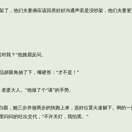
架了，他们夫妻俩应该回房好好沟通声若是没吵架，他们夫妻更
对我？”他挑眉反问。
妍眼角抽了下，嘴硬答：“才不是！”
老婆大人。”他做了个“请”的手势。
白眼，她三步并做两步的快跑上来，选好位置火速躺下。咧的一
里闷闷的吐出交代，“不许关灯，我怕黑。”