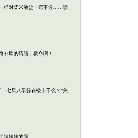
一样对柴米油盐一窍不通……啧
身补脑的药膳，救命啊！
，七早八早躲在楼上干么？”关
了捏妹妹的脸。