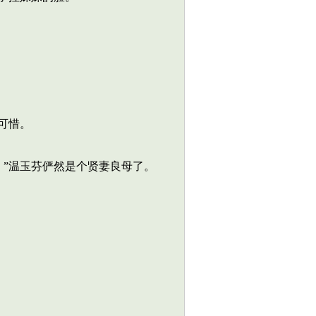
可惜。
”温玉芬俨然是个贤妻良母了。