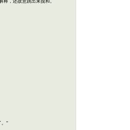
解释，还故意跳出来搅和。
。”