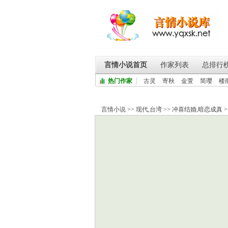
言情小说首页
作家列表
总排行
热门作家
古灵
寄秋
金萱
简璎
楼
言情小说
>>
现代
,
台湾
>>
冲喜结婚
,
暗恋成真
>