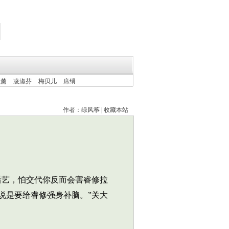
上薰
凌淑芬
梅贝儿
席绢
作者：
绿风筝
|
收藏本站
后艺，怕交代你反而会害睿修拉
说是要给睿修强身补脑。”关大