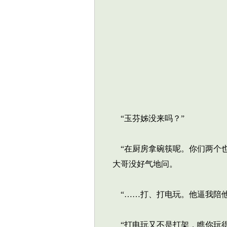
“玉芬姊没来吗？”
“在厨房拿碗筷呢。你们两个也
大哥没好气地问。
“……打、打电玩。他逼我陪他
“打电玩又不是打架，瞧你玩得