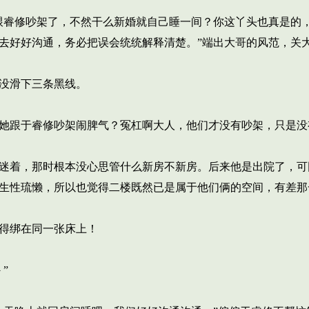
睿修吵架了，不然干么新婚就自己睡一间？你这丫头也真是的
去好好沟通，务必把误会统统解释清楚。”端出大哥的风范，关
没滑下三条黑线。
她跟于睿修吵架闹脾气？冤杠啊大人，他们才没有吵架，只是没
迷着，那时根本没心思管什么新房不新房。后来他是出院了，可
生性琉懒，所以也觉得二楼既然已是属于他们俩的空间，有差那
得绑在同一张床上！
”