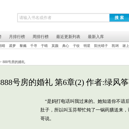
搜 索
榜
月排行榜
周排行榜
最近更新列表
最新入库
雨晴
裘梦
黎孅
千寻
于晴
莫颜
典心
子纹
明星
阳光晴子
凯琍
谢
>
888号房的婚礼
888号房的婚礼 第6章(2) 作者:绿风筝
“是妈打电话叫我过来的。她知道你不谙
肚子，所以叫玉芬帮忙炖了一锅药膳送来，
哥说。