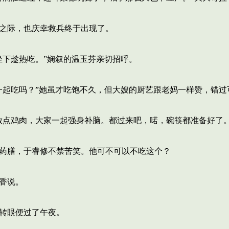
之际，也庆幸救兵终于出现了。
下趁热吃。”娴叙的温玉芬亲切招呼。
起吃吗？”她虽才吃饱不久，但大嫂的厨艺跟老妈一样赞，错过
点鸡肉，大家一起强身补脑。都过来吧，喏，碗筷都准备好了。
药膳，于睿修不禁苦笑。他可不可以不吃这个？
香说。
转眼便过了午夜。