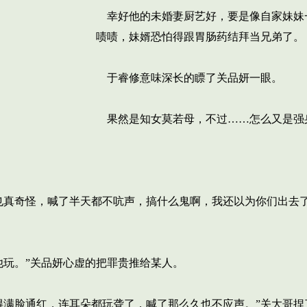
幸好他的未婚妻厨艺好，要是像自家妹妹
啧啧，妹婿恐怕得跟胃肠药结拜当兄弟了。
于睿修意味深长的瞟了关品妍一眼。
果然是知女莫若母，不过……怎么又是强
真奇怪，喊了半天都不吭声，搞什么鬼啊，我还以为你们出去了
玩。”关品妍心虚的把罪贵推给某人。
满脸通红，连耳朵都玩聋了，喊了那么久也不应声。”关大哥捏