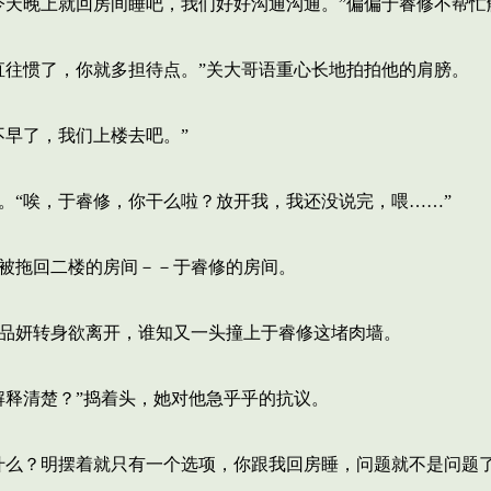
天晚上就回房间睡吧，我们好好沟通沟通。”偏偏于睿修不帮忙
往惯了，你就多担待点。”关大哥语重心长地拍拍他的肩膀。
早了，我们上楼去吧。”
“唉，于睿修，你干么啦？放开我，我还没说完，喂……”
被拖回二楼的房间－－于睿修的房间。
品妍转身欲离开，谁知又一头撞上于睿修这堵肉墙。
释清楚？”捣着头，她对他急乎乎的抗议。
么？明摆着就只有一个选项，你跟我回房睡，问题就不是问题了