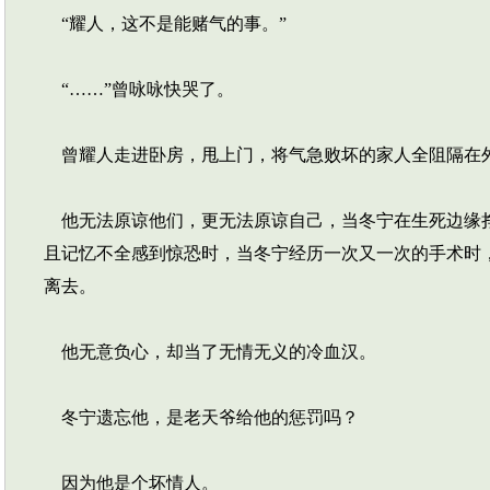
“耀人，这不是能赌气的事。”
“……”曾咏咏快哭了。
曾耀人走进卧房，甩上门，将气急败坏的家人全阻隔在
他无法原谅他们，更无法原谅自己，当冬宁在生死边缘挣
且记忆不全感到惊恐时，当冬宁经历一次又一次的手术时
离去。
他无意负心，却当了无情无义的冷血汉。
冬宁遗忘他，是老天爷给他的惩罚吗？
因为他是个坏情人。