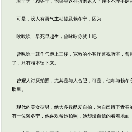
若非为了赖冬宁，他哪会这样折磨家人？顶多不理不睬
可是，没人有勇气主动提及赖冬宁，因为……
唉唉唉！早死早超生，曾咏咏你就上吧！
曾咏咏一鼓作气跑上三楼，宽敞的小客厅兼视听室，曾耀
了，只有相本留下来。
曾耀人讨厌拍照，尤其是与人合照，可是，他却与赖冬宁
脑里。
现代的美女型男，绝大多数酷爱自拍，为自己留下青春的
有一位赖冬宁，他喜欢帮她拍照，她却没自信的看着地面