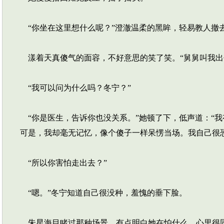
“你坐在这里想什么呢？”澄澈温柔的黑眸，轻易教人撤
漾着天真傻气的面容，不好意思的笑了笑。“舅舅叫我出
“我可以问为什么吗？冬宁？”
“你是医生，告诉你也没关系。”她顿了下，低声道：“
可是，我却毫无记忆，像个傻子一样呆愣当场。我自己很
“所以你害怕走出去？”
“嗯。”冬宁知道自己很没种，羞愧的垂下脸。
朱星海目睹过那种场景，有点明白她在怕什么，心里很