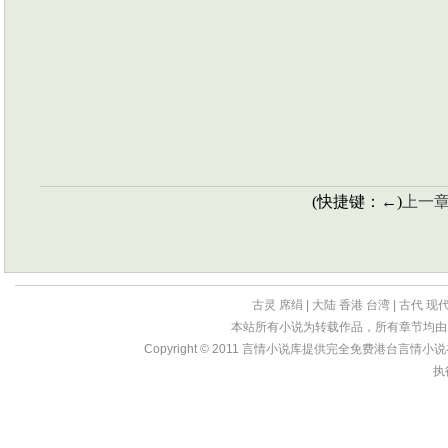
(快捷键：←)
上一
古灵
席绢
|
大陆
香港
台湾
|
古代
现
本站所有小说为转载作品，所有章节均由
Copyright © 2011
言情小说库
提供完全免费港台言情小说在线?
执