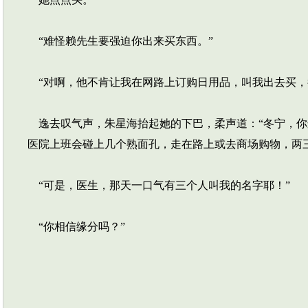
“难怪赖先生要强迫你出来买东西。”
“对啊，他不肯让我在网路上订购日用品，叫我出去买，
逸去叹气声，朱星海抬起她的下巴，柔声道：“冬宁，你
医院上班会碰上几个熟面孔，走在路上或去商场购物，两
“可是，医生，那天一口气有三个人叫我的名字耶！”
“你相信缘分吗？”