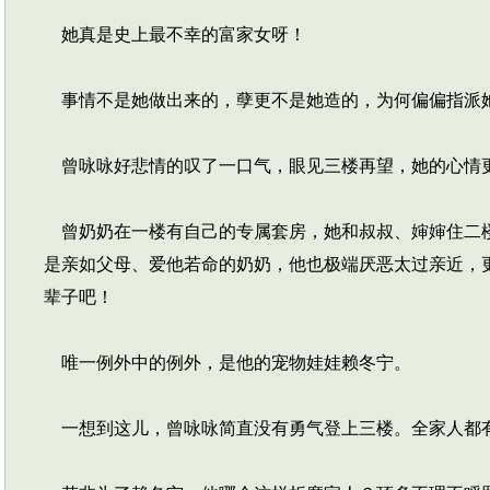
她真是史上最不幸的富家女呀！
事情不是她做出来的，孽更不是她造的，为何偏偏指派她
曾咏咏好悲情的叹了一口气，眼见三楼再望，她的心情
曾奶奶在一楼有自己的专属套房，她和叔叔、婶婶住二楼
是亲如父母、爱他若命的奶奶，他也极端厌恶太过亲近，
辈子吧！
唯一例外中的例外，是他的宠物娃娃赖冬宁。
一想到这儿，曾咏咏简直没有勇气登上三楼。全家人都有