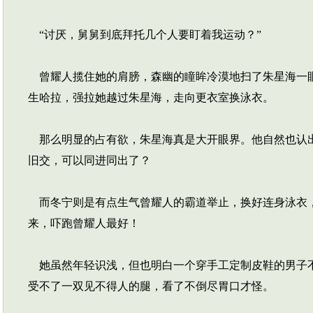
“讨厌，舅舅到底拜托几个人要盯着我运动？”
曾耀人揽住她的肩膀，森幽的瞳眸冷漠地扫了朱星海一眼
生哈拉，强拉她越过朱星海，走向更衣室换泳衣。
那么明显的占有欲，朱星海真是大开眼界。他自然也认出
旧交，可以同进同出了？
而冬宁则是有点生气曾耀人的霸道举止，换好连身泳衣，
来，吓跑曾耀人最好！
她虽然年轻识浅，但也明白一个穿手工定制皮鞋的男子不
受不了一双见不得人的腿，看了不倒尽胃口才怪。