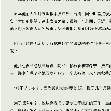
原本他的人生计划里根本没打算回台湾，国中时差点误入
负了大姐的期望，迷上表演之路，跟着一个剧团走天涯，
他不想只演别人写的故事，反过来想让观众因为他编写的
因为当时居无定所，赖夏枝死亡的讯息辗转传到他手里已
呢？
他担心自己必须寻遍孤儿院找回赖秋香和赖冬宁，庆幸的
去，那冬宁呢？小她五岁的冬宁一个人被留下来？赖秋香
“对不起，冬宁，因为舅舅太慢得到消息，慢了几个月回
为了抚养冬宁，他放弃表演，更专注于编剧的工作，当必
议，曾耀人怎么会对一个小他七岁的小女生持续关爱？他