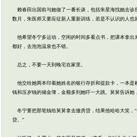
赖春田出国前与她做了一番长谈，包括朱星海找她去诊所
数月，朱医师又要应征新人重新训练，若是不认识的人也
他希望冬宁多运动，空闲的时间多看点书，把课本拿出来
都好，去泡泡温泉也不错。
总之，不要一天到晚宅在家里。
他交给她两本印着她姓名的银行存折和提款卡，一本是赖
钱和压岁钱的储金簿，金额多到她吓一大跳。舅舅告诉她
冬宁要把那笔钱给舅舅拿去缴房贷，结果他哈哈大笑，“
贷。”