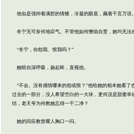
他似是强抑着满腔的情愫，冷凝的眼底，藏着千言万语
冬宁无可奈何地叹气。不管他如何懊恼自责，她均无法
“冬宁，你怨我、恨我吗？”
她暗自深呼吸，扬起眸，直视他。
“不会。没有感情哪来的怨或恨？”他给她的相本她看了
过去的一部分，没人希望空白的一大块，更何况是甜蜜幸
结，老天爷为何教她忘得一干二净？
她的回应教曾耀人胸口一闷。