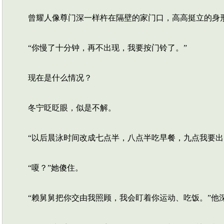
曾耀人像尊门深一样杵在隔壁的家门口，高高挺立的身
“你慢了十分钟，再不出现，我要按门铃了。”
现在是什么情况？
冬宁眨眨眼，似是不解。
“以后晨泳时间改成七点半，八点半吃早餐，九点我要出
“嗄？”她傻住。
“赖舅舅把你交由我照顾，我会盯着你运动、吃饭。”他深