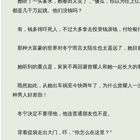
她听了一头雾水，赖春田又笑了，“傻瓜，你以为住上亿
都是几千万起跳。他们没钱吗？
有，钱多得吓死人，不过大多拿去投资钱滚钱，付给银行
那种大富豪的世界对冬宁而言太陌生也太遥远了，她目
她听到的重点是，舅舅不再回避曾耀人和她一起长大的
既然如此，从她出车祸至今快两年了，为什么曾耀人一次
种男人好差劲！
冬宁决定不要理他，他连普通朋友也不是。
背着提袋走出大门，吓，“你怎么在这里？”