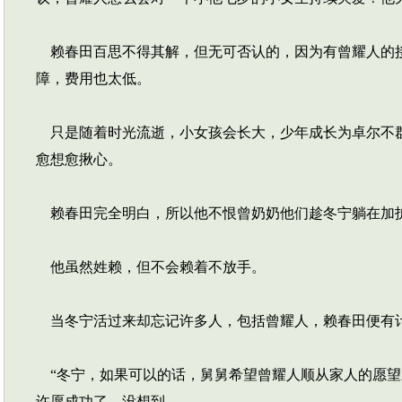
赖春田百思不得其解，但无可否认的，因为有曾耀人的接
障，费用也太低。
只是随着时光流逝，小女孩会长大，少年成长为卓尔不群
愈想愈揪心。
赖春田完全明白，所以他不恨曾奶奶他们趁冬宁躺在加
他虽然姓赖，但不会赖着不放手。
当冬宁活过来却忘记许多人，包括曾耀人，赖春田便有计
“冬宁，如果可以的话，舅舅希望曾耀人顺从家人的愿望
许愿成功了，没想到……