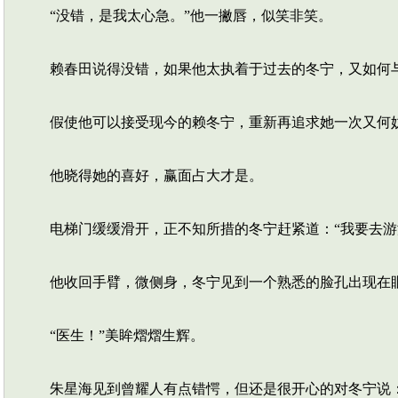
“没错，是我太心急。”他一撇唇，似笑非笑。
赖春田说得没错，如果他太执着于过去的冬宁，又如何
假使他可以接受现今的赖冬宁，重新再追求她一次又何
他晓得她的喜好，赢面占大才是。
电梯门缓缓滑开，正不知所措的冬宁赶紧道：“我要去游
他收回手臂，微侧身，冬宁见到一个熟悉的脸孔出现在
“医生！”美眸熠熠生辉。
朱星海见到曾耀人有点错愕，但还是很开心的对冬宁说：