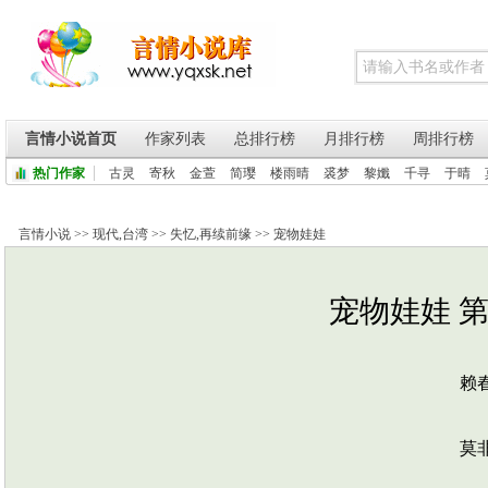
言情小说首页
作家列表
总排行榜
月排行榜
周排行榜
热门作家
古灵
寄秋
金萱
简璎
楼雨晴
裘梦
黎孅
千寻
于晴
言情小说
>>
现代
,
台湾
>>
失忆
,
再续前缘
>>
宠物娃娃
宠物娃娃 第
赖春
莫非