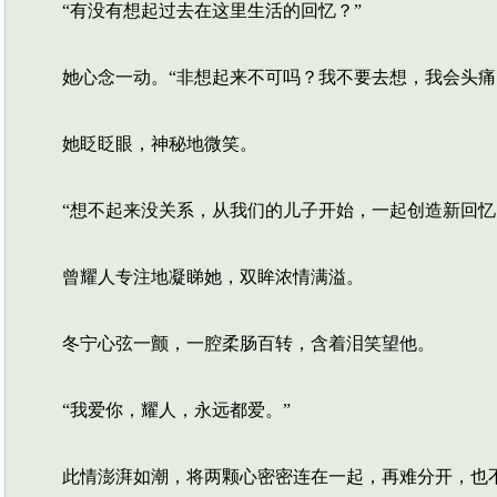
“有没有想起过去在这里生活的回忆？”
她心念一动。“非想起来不可吗？我不要去想，我会头痛
她眨眨眼，神秘地微笑。
“想不起来没关系，从我们的儿子开始，一起创造新回忆
曾耀人专注地凝睇她，双眸浓情满溢。
冬宁心弦一颤，一腔柔肠百转，含着泪笑望他。
“我爱你，耀人，永远都爱。”
此情澎湃如潮，将两颗心密密连在一起，再难分开，也