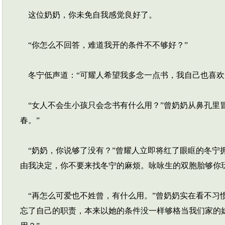
这位奶奶，你未免自我感觉良好了。
“你怎么不回答，难道我开的条件不不够好？”
冬宁低声道：“可耀人希望我多念一点书，我自己也喜欢
“女人不会生小孩只会念书有什么用？”曾奶奶从鼻孔里
春。”
“奶奶，你说够了没有？”曾耀人立即将红了眼眶的冬宁
由我决定，你不要来找冬宁的麻烦。咏咏生的双胞胎够你
“再怎么可爱也不姓曾，有什么用。”曾奶奶实在看不习
忘了自己的职责，本来以她的条件没一样够格当我们家的