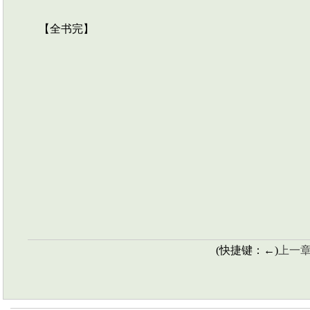
【全书完】
(快捷键：←)
上一