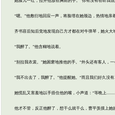
她脸儿一红，拉开他放在胸前的手。“你有没有在听我说
“嗯。”他敷衍地回应一声，将脸埋在她颈边，热情地亲
齐书容后知后觉地发现自己方才都在对牛弹琴，她火大地
“我醉了。”他含糊地说着。
“别拉我衣裳。”她困窘地推他的手。“外头还有客人，一
“我不出去了，我醉了。”他提醒她。“而且我们好久没有
她慌乱又害羞地以手捂住他的嘴，小声道：“等晩上……
他才不管，反正他醉了，想干么就干么，曹平羡摸上她