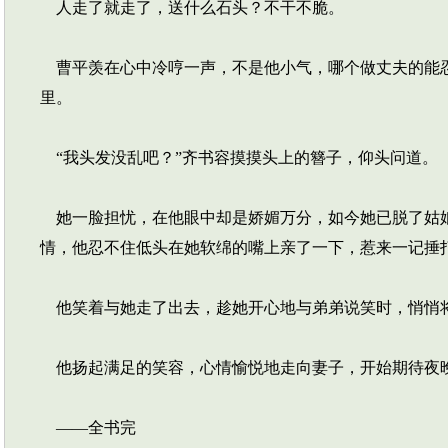
人走了就走了，送什么石头？不干不脆。
曹平羡在心中冷哼一声，不是他小气，哪个做丈夫的能忍
里。
“我头发没乱吧？”齐书容摸摸头上的簪子，仰头问道。
她一脸担忧，在他眼中却是娇媚万分，如今她已脱了姑娘
情，他忍不住低头在她软绵的嘴上亲了一下，惹来一记捶
他笑着与她走了出去，趁她开心地与弟弟说笑时，悄悄将
他扬起满足的笑容，心情愉悦地走向妻子，开始期待夜
——全书完