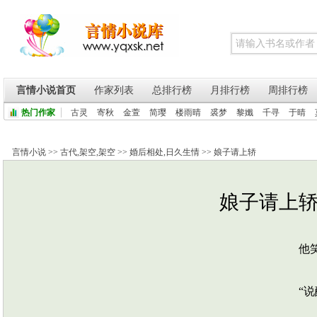
言情小说首页
作家列表
总排行榜
月排行榜
周排行榜
热门作家
古灵
寄秋
金萱
简璎
楼雨晴
裘梦
黎孅
千寻
于晴
言情小说
>>
古代
,
架空
,
架空
>>
婚后相处
,
日久生情
>>
娘子请上轿
娘子请上轿 p
他笑
“说