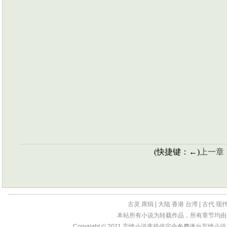
(快捷键：←)
上一章
古灵
席绢
|
大陆
香港
台湾
|
古代
现
本站所有小说为转载作品，所有章节均由
Copyright © 2011
言情小说库
提供完全免费港台言情小说在线?