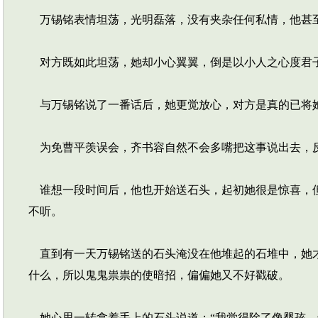
万锡铭表情坦荡，光明磊落，没有夹杂任何私情，他甚
对方既如此坦荡，她却小心翼翼，倒是以小人之心度君
与万锡铭说了一番话后，她更觉放心，对方是真的已将她
为免曹平羡误会，齐书容自然不会多嘴把这事说出去，
谁想一段时间后，他也开始送石头，起初她很是惊喜，但
不听。
直到有一天万锡铭送的石头淹没在他堆起的石堆中，她才
什么，所以鬼鬼祟祟的使暗招，偏偏她又不好戳破。
她心思一转拿着手上的石头说道：“我觉得除了像婴孩，