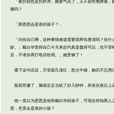
「要扔我也是扔炸弹」她要气死了，又不是吃饱撑着，她
微吗？
「那恩恩会是谁的孩子？」
「问你自己啊，这种事情难道需要我帮你厘清吗？你什么
妙。」戴白华觉得自己今天来赴约真是蠢得可以，也不管
后，不准你再打电话给我。」她受够了！
撂下这句话后，尽管面孔涨红，怒火中烧，她仍不忘用
殷若昂傻了，脑袋足足当机了好几秒钟，呆坐在座位上
他一直以为恩恩是他和戴白华的孩子，可现在得知两人之
恩，究竟会是谁的小孩？