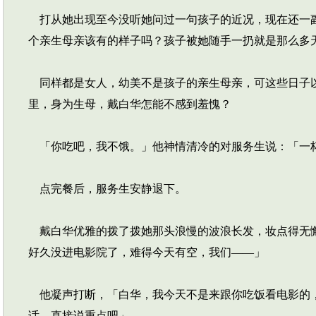
打从她出现至今没听她问过一句孩子的近况，现在还一副
个亲生母亲该有的样子吗？孩子被她随手一扔就是那么多
同样都是女人，幼美不是孩子的亲生母亲，可这些日子以
里，身为生母，戴白华怎能不感到羞愧？
「你吃吧，我不饿。」他神情清冷的对服务生说：「一
点完餐后，服务生安静退下。
戴白华优雅的拨了拨她那头浪慢的波浪长发，妆点得无懈
好久没进电影院了，难得今天有空，我们——」
他凝声打断，「白华，我今天不是来跟你吃饭看电影的，
话，直接说重点吧」