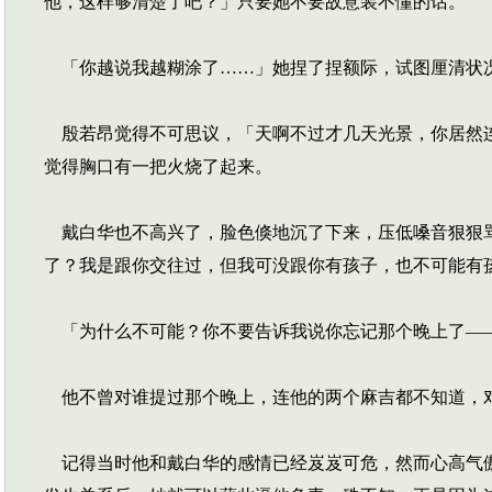
他，这样够清楚了吧？」只要她不要故意装不懂的话。
「你越说我越糊涂了……」她捏了捏额际，试图厘清状
殷若昂觉得不可思议，「天啊不过才几天光景，你居然连
觉得胸口有一把火烧了起来。
戴白华也不高兴了，脸色倏地沉了下来，压低嗓音狠狠骂
了？我是跟你交往过，但我可没跟你有孩子，也不可能有
「为什么不可能？你不要告诉我说你忘记那个晚上了—
他不曾对谁提过那个晚上，连他的两个麻吉都不知道，
记得当时他和戴白华的感情已经岌岌可危，然而心高气傲