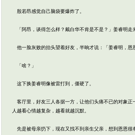
殷若昂感觉自己脑袋要爆炸了。
「阿昂，谈得怎么样？戴白华不肯是不是？」姜睿明走
他一脸灰败的抬头望着好友，半晌才说：「姜睿明，恩
「啥？」
这下换姜睿明像被雷打到，僵硬了。
客厅里，好友三人各据一方，让他们头痛不已的对象正一
人越看心情越复杂，越看就越沉默。
先是被母亲扔下，现在又找不到亲生父亲，想到恩恩很有