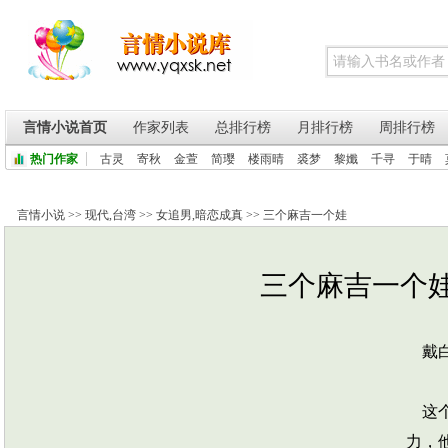
言情小说首页
作家列表
总排行榜
月排行榜
周排行榜
热门作家
古灵
寄秋
金萱
简璎
楼雨晴
裘梦
黎孅
千寻
于晴
言情小说
>>
现代
,
台湾
>>
女追男
,
暗恋成真
>>
三个麻吉一个娃
三个麻吉一个娃 
戴白
这个
力，