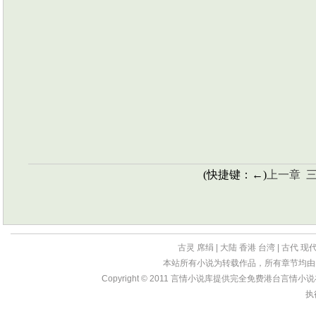
(快捷键：←)
上一章
古灵
席绢
|
大陆
香港
台湾
|
古代
现
本站所有小说为转载作品，所有章节均由
Copyright © 2011
言情小说库
提供完全免费港台言情小说在线?
执