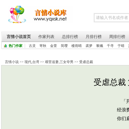
言情小说首页
作家列表
总排行榜
月排行榜
周排行榜
热门作家
古灵
寄秋
金萱
简璎
楼雨晴
裘梦
黎孅
千寻
于晴
言情小说
>>
现代
,
台湾
>>
艰苦追妻
,
三女夺男
>>
受虐总裁
受虐总裁 
「开
经浪
你们