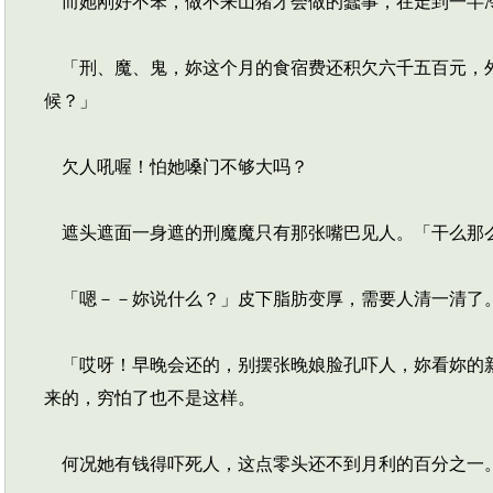
而她刚好不笨，做不来山猪才会做的蠢事，在走到一半
「刑、魔、鬼，妳这个月的食宿费还积欠六千五百元，外
候？」
欠人吼喔！怕她嗓门不够大吗？
遮头遮面一身遮的刑魔魔只有那张嘴巴见人。「干么那
「嗯－－妳说什么？」皮下脂肪变厚，需要人清一清了
「哎呀！早晚会还的，别摆张晚娘脸孔吓人，妳看妳的新
来的，穷怕了也不是这样。
何况她有钱得吓死人，这点零头还不到月利的百分之一