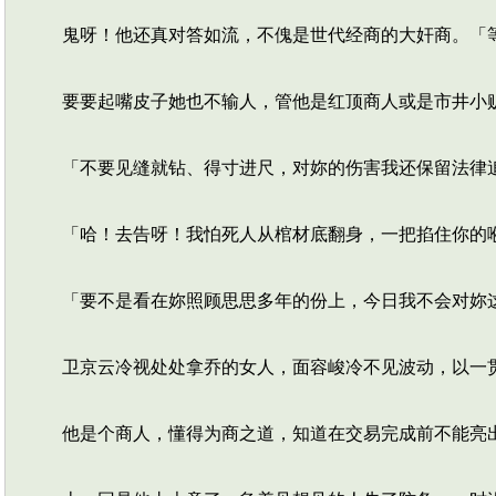
鬼呀！他还真对答如流，不傀是世代经商的大奸商。「
要要起嘴皮子她也不输人，管他是红顶商人或是市井小贩
「不要见缝就钻、得寸进尺，对妳的伤害我还保留法律
「哈！去告呀！我怕死人从棺材底翻身，一把掐住你的喉
「要不是看在妳照顾思思多年的份上，今日我不会对妳
卫京云冷视处处拿乔的女人，面容峻冷不见波动，以一贯
他是个商人，懂得为商之道，知道在交易完成前不能亮出