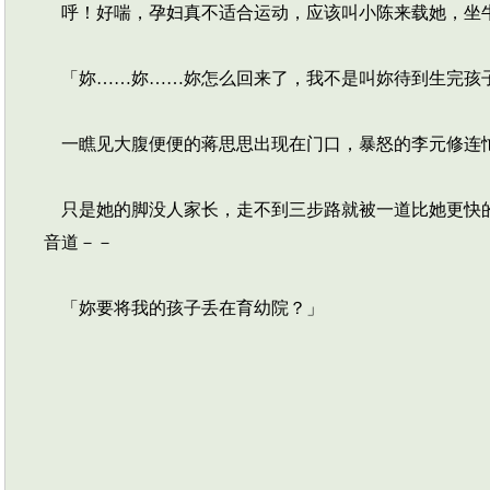
呼！好喘，孕妇真不适合运动，应该叫小陈来载她，坐
「妳……妳……妳怎么回来了，我不是叫妳待到生完孩
一瞧见大腹便便的蒋思思出现在门口，暴怒的李元修连忙
只是她的脚没人家长，走不到三步路就被一道比她更快的
音道－－
「妳要将我的孩子丢在育幼院？」