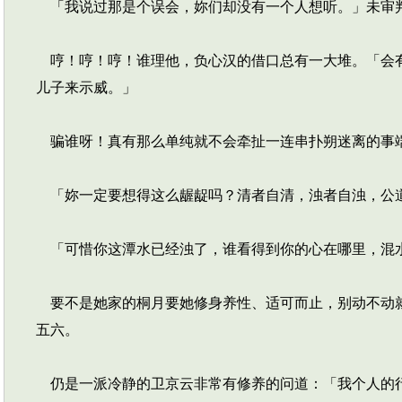
「我说过那是个误会，妳们却没有一个人想听。」未审
哼！哼！哼！谁理他，负心汉的借口总有一大堆。「会有
儿子来示威。」
骗谁呀！真有那么单纯就不会牵扯一连串扑朔迷离的事端
「妳一定要想得这么龌龊吗？清者自清，浊者自浊，公
「可惜你这潭水已经浊了，谁看得到你的心在哪里，混水
要不是她家的桐月要她修身养性、适可而止，别动不动就
五六。
仍是一派冷静的卫京云非常有修养的问道：「我个人的行