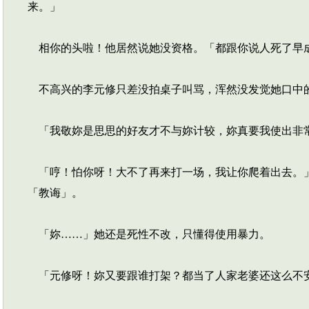
来。」
相你的头啦！他居然说她没资格。「都跟你说人死了早
不高兴的李元修只差没拍桌子叫骂，浑然没发觉她口中
「我敬妳是思思的好友才不与妳计较，妳真要我使出非
「哼！怕你呀！大不了再来打一场，我让你爬着出去。」
「教诲」。
「妳……」她还是死性不改，只懂得使用暴力。
「元修呀！妳又要跟谁打架？都当了人家老婆还这么不安