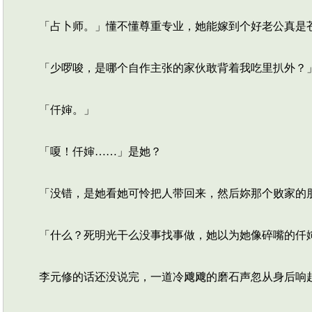
「占卜师。」懂不懂尊重专业，她能嫁到个好老公真是
「少啰唆，是哪个自作主张的家伙敢背着我吃里扒外？
「仟婶。」
「嗄！仟婶……」是她？
「没错，是她看她可怜把人带回来，然后妳那个败家的
「什么？死明光干么没事找事做，她以为她像碎嘴的仟
李元修的话还没说完，一道冷飕飕的磨石声忽从身后响