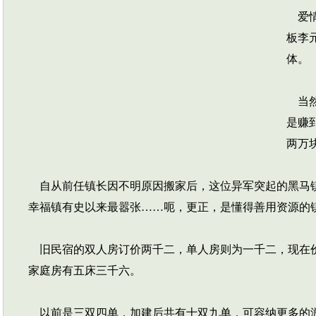
爱情
板李
体。
当然
是赚
两万
自从前任镇长因不明原因搬家后，这位异军突起的黑马镇
幸福镇有史以来最嚣张……呃，更正，是懂得善用资源的
旧民宿的双人房订价两千二，单人房则为一千二，现在价
家庭房有五床三千六。
以前是三双四单，加建后共有十双九单，可容纳更多的游