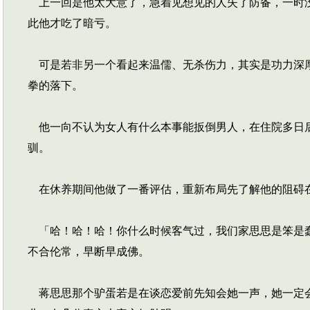
上一回是他太大意了，急着见想见的人失了防备，一时没
此他才吃了暗亏。
可是若非另一个看起来温儒、无杀伤力，其实是功力深厚
拳的落下。
他一向不认为女人有什么本事能扳倒男人，在住院多日后
驯。
在休养期间他做了一番评估，重新布局先了解他的阻碍在
「哈！哈！哈！你什么时候客气过，我们家思思是笨是蠢
不合伦常，早断早成佛。
蒋思思那个驴蛋若是在谈恋爱前先知会她一声，她一定会