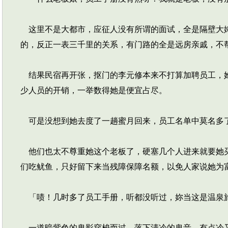
这里不是大都市，应征人没有所谓的面试，全是隔壁大婶
的，反正一表三千里的关系，有门路的全是远房亲戚，不
结果民宿再开张，抠门的李元修本来不打算加聘员工，她
少人员的开销，一举数得她是便宜占尽。
可是没想到她去度了一趟蜜月回来，员工名单中莫名多了
他们也太不尊重她这个老板了，硬塞几个人进来就要她买
们吃鱿鱼，只好留下来当残障保障名额，以免人家说她为
「啧！几时多了员工手册，听都没听过，妳当这是温泉
一道暗紫色的鬼影穿梭而过，落下清冷的鬼音，有点冷