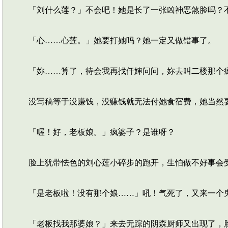
「刘什么莲？」不会吧！她是长了一张凶神恶煞脸吗？
「心……心莲。」她要打她吗？她一定又做错事了。
「妳……算了，待会我再找仟婶问问，妳去叫二楼那个疯
没写稿等于没赚钱，没赚钱就无法付她食宿费，她当然
「喔！好，老板娘。」疯婆子？是谁呀？
脸上犹带怯色的刘心莲小碎步的跑开，生怕做不好事会
「是老板啦！没有那个娘……」吼！气死了，又来一个
「老板找我那婆娘？」来去无踪的阴森厨师又出现了，