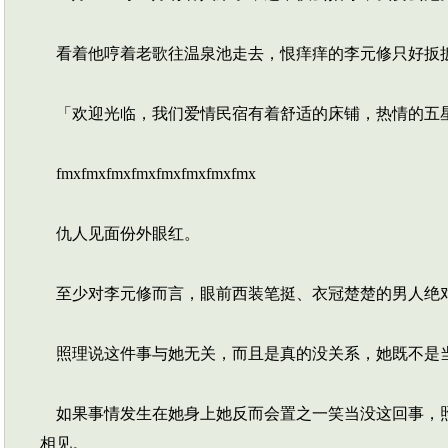
看着他哼着老歌往温泉池走去，恨痒痒的李元修只好扳扳
「欢迎光临，我们爱情民宿有着舒适的床铺，热情的五星
fmxfmxfmxfmxfmxfmxfmxfmx
仇人见面份外眼红。
至少对李元修而言，眼前西装笔挺、衣冠楚楚的男人绝对
照理说这件事与她无关，而且是真的没关系，她既不是当
如果事情发生在她身上她反而会置之一笑当没这回事，照
相见。