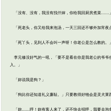
「没有、没有，我没有找仟婶，你给我回厨房煮菜……
「死老头，你又给我来泡汤，一天三回还不够外加宵夜
「死丫头，见到人不会叫一声呀！你老公是怎么教的。
李元修没好气的一吼，「要不是看在你是我老公的爷爷份
入。」
「妳说我是狗？」
「狗比你还知道礼义廉耻。」只要教得好牠会是灵犬莱
「妳……哼！妳有客人来了，还不快去招呼，我要去泡