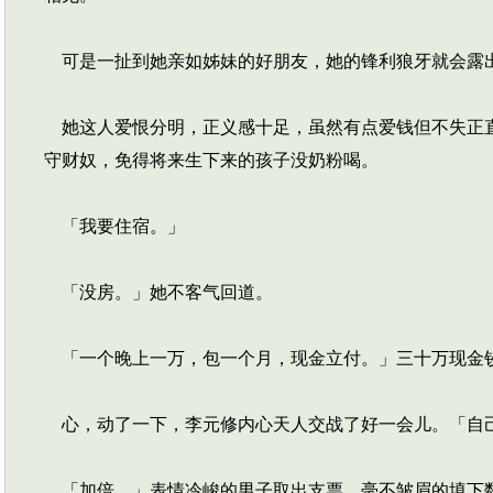
可是一扯到她亲如姊妹的好朋友，她的锋利狼牙就会露
她这人爱恨分明，正义感十足，虽然有点爱钱但不失正直
守财奴，免得将来生下来的孩子没奶粉喝。
「我要住宿。」
「没房。」她不客气回道。
「一个晚上一万，包一个月，现金立付。」三十万现金
心，动了一下，李元修内心天人交战了好一会儿。「自
「加倍。」表情冷峻的男子取出支票，毫不皱眉的填下