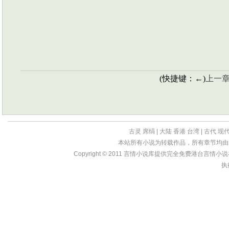
(快捷键：←)
上一
古灵
席绢
|
大陆
香港
台湾
|
古代
现
本站所有小说为转载作品，所有章节均由
Copyright © 2011
言情小说库
提供完全免费港台言情小说在线?
执