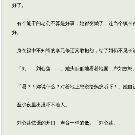
好了。
有个能干的老公不算是好事，她都变懒了，连当个镇长都
好。
身在福中不知福的李元修还真敢抱怨，结了婚仍不见长
「刘……刘心莲……」她头低低地看着地面，声如蚊蚋
「嗄？！妳说什么？对着地上想说给蚂蚁听呀！」她自
至少夜里出没吓不着人。
刘心莲怯慑的开口，声音一样的低。「刘心莲。」