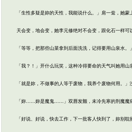
「生性多疑是妳的天性，我能说什么。」肩一耸，她蒙
天会变，地会变，她李元修绝对不会变，跟化石一样可
「等等，把那些山菜拿到后面洗洗，记得要用山泉水。
「我？！」开什么玩笑，这种冷得要命的天气叫她用山
「就是妳，不做事的人等于废物，我养个废物何用。」
「妳……妳是魔鬼……」双唇发颤，未冷先寒的刑魔魔
「好说、好说，快去工作，下一批客人快到了，妳别耽搁