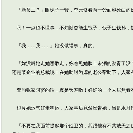
「新员工？」眼珠子一转，李元修看向一旁面容死白的
吼！一点也不懂事，不知勤奋能生钱子，钱子生钱孙，
「我……我……」她没做错事，真的。
「妳没叫她走她哪敢走，妳瞧见她脸上未消的淤青了没？
还是某企业的总裁呢！在她助纣为虐的老公帮助下，人家
套句张家阿婆的话，真是夭寿哟！好好的一个人居然看
也算她运气好走狗运，人家事后竟然没告她，当是水月镜
「不要在我面前提起那个姓卫的，我跟他有不共戴天之仇