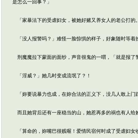
是怎么一回事？」
「家暴法下的受虐妇女，被她好赌又养女人的老公打的
「没人报警吗？」难怪一脸惊惧的样子，好象随时等着
刑魔魔拉下蒙面的面纱，声音很鬼的一喟，「就是报了
「淫威？」她几时变成流氓了？！
「妳要说暴力也成，在妳合法的正义下，没几人敢上门
而且她背后还有一座稳当的山，她惹再多的祸也有人给
「算命的，妳嘴巴很贱喔！爱情民宿何时成了受虐妇女