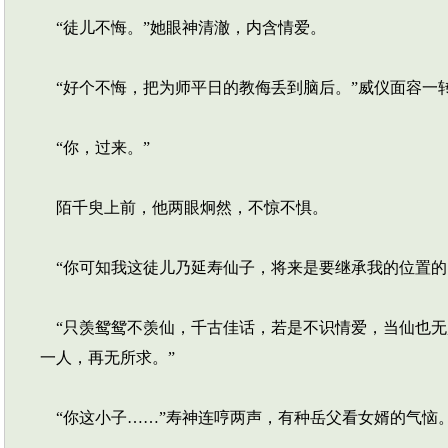
“徒儿不悔。”她眼神清澈，内含情爱。
“好个不悔，把为师平日的教侮丢到脑后。”威仪面容一
“你，过来。”
陌千臾上前，他两眼炯然，不惊不惧。
“你可知我这徒儿乃延寿仙子，将来是要继承我的位置的
“只羡鸳鸳不羡仙，千古佳话，若是不识情爱，当仙也无
一人，再无所求。”
“你这小子……”寿神连哼两声，有种岳父看女婿的气恼