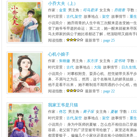
小乔大夫（上）
作家：
金萱
男主角：
司马君泽
女主角：
乔雨青
字数
时代背景：
古代
,
架空
故事地点：
架空
故事情节：
重生
小说简介： 她乔雨青的人生中有三次醒来是改变她一生
变了她爷爷早逝的命运； 第二次，她一醒来就被来寻医
马太师家的病公子她比谁都还了解，绝顶聪明又颇有手段，
阅读指数：
最新章节：
page 25
心机小娘子
作家：
朱映徽
男主角：
东方淳
女主角：
棠书琦
字数
时代背景：
古代
故事地点：
大陆
故事情节：
日久生情
,
小说简介： 对攀权附贵、耍弄心机、想凭裙带关系平步
鼻、不屑与之为伍， 然而，这个名唤琦儿的娇美姑娘，
他不是看不出来， 她不断制造不期而遇的小小心机，他也
阅读指数：
最新章节：
page 22
我家王爷是只猫
作家：
佟芯
男主角：
蔺子琛
女主角：
夏敏
字数：
135
时代背景：
古代
,
架空
故事地点：
架空
故事情节：
重生
小说简介： 身为中医师的夏敏，怎么也不相信自己穿越
容易，老父留下的广济堂被哥哥给败了， 家里还有弟
都需要银子， 偏偏几个小家伙还喜欢捡小动物回来养……