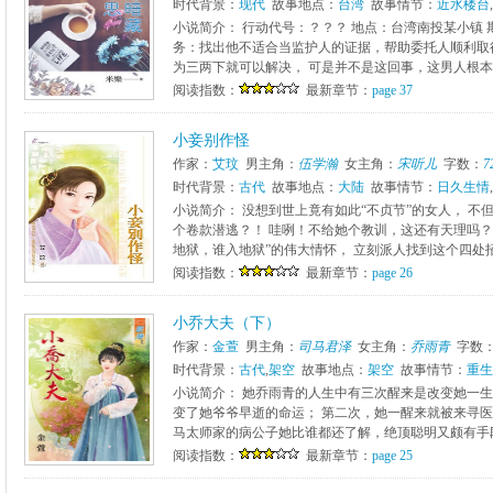
时代背景：
现代
故事地点：
台湾
故事情节：
近水楼台
,
小说简介： 行动代号：？？？ 地点：台湾南投某小镇 
务：找出他不适合当监护人的证据，帮助委托人顺利取
为三两下就可以解决， 可是并不是这回事，这男人根本无
阅读指数：
最新章节：
page 37
小妾别作怪
作家：
艾玟
男主角：
伍学瀚
女主角：
宋听儿
字数：
7
时代背景：
古代
故事地点：
大陆
故事情节：
日久生情
,
小说简介： 没想到世上竟有如此“不贞节”的女人， 不
个卷款潜逃？！ 哇咧！不给她个教训，这还有天理吗？
地狱，谁入地狱”的伟大情怀， 立刻派人找到这个四处招摇
阅读指数：
最新章节：
page 26
小乔大夫（下）
作家：
金萱
男主角：
司马君泽
女主角：
乔雨青
字数
时代背景：
古代
,
架空
故事地点：
架空
故事情节：
重生
小说简介： 她乔雨青的人生中有三次醒来是改变她一生
变了她爷爷早逝的命运； 第二次，她一醒来就被来寻医
马太师家的病公子她比谁都还了解，绝顶聪明又颇有手段，
阅读指数：
最新章节：
page 25