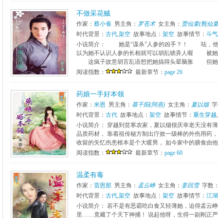
不做采花贼
作家：
蔡小雀
男主角：
罗苍术
女主角：
贾仙童(甄仙童
时代背景：
古代
,
架空
故事地点：
架空
故事情节：
斗气
小说简介： 她是“谋杀”人参的凶手？！ 呿，
以为她不认识人参的长相就可以胡乱唬弄人喔 被她
这疯子故意胡言乱语想把她搞得头晕脑胀 但她走跳
阅读指数：
最新章节：
page 26
药娘一手好本领
作家：
米恩
男主角：
慕千阳(阿燕)
女主角：
夏以烟
字
时代背景：
古代
故事地点：
架空
故事情节：
重生穿越
,
小说简介： 穿越到贫寒农家，夏以烟很庆幸老天没有薄
品质药材， 靠着祖传秘方制出疗效一级棒的外伤用药，
收留的失忆伤患根本是个大暖男， 如今家中的膳食由他全
阅读指数：
最新章节：
page 60
温柔有毒
作家：
雷恩那
男主角：
孟云峥
女主角：
姜回雪
字数
时代背景：
古代
,
架空
故事地点：
架空
故事情节：
江湖
小说简介： 若不是有恶霸吃白食又轻薄她，迫得孟云峥
里……竟藏了个天下神捕！ 说起他呀，生得一副刚正严