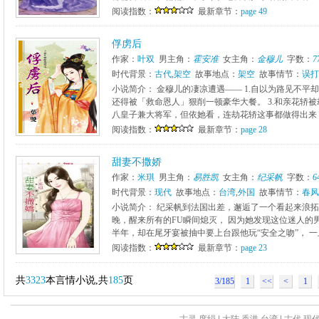
阅读指数：
最新章节：
page 49
俘虏后
作家：
叶双
男主角：
霍安准
女主角：
金穆儿
字数：
7
时代背景：
古代
,
架空
故事地点：
架空
故事情节：
误打
小说简介： 金穆儿的凄凉遭遇—— 1.自以为路见不平
还得被「救命恩人」狠削一顿豪华大餐。 3.和亲花轿
八皇子兼大将军，但依她看，连劫花轿这事都做得出来， 
阅读指数：
最新章节：
page 28
甜妻不撒娇
作家：
米琪
男主角：
易胜凯
女主角：
纪采帆
字数：
6
时代背景：
现代
故事地点：
台湾
,
外国
故事情节：
春风
小说简介： 纪采帆到法国出差，邂逅了一个看起来浪拓
晚，醒来所有的FU瞬间熄灭， 因为她发现这位迷人的
半年，却在尾牙宴被抽中要上台跟他玩“安全之吻”， 一上
阅读指数：
最新章节：
page 23
共
3323
本言情小说,共
185
页
3/185
1
<<
<
1
古灵
席绢
|
大陆
香港
台湾
|
古代
现