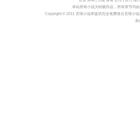
本站所有小说为转载作品，所有章节均由
Copyright © 2011
言情小说库
提供完全免费港台言情小说在线?
执