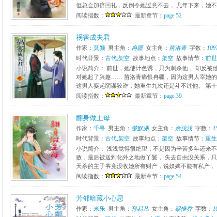
但总会加倍回礼，反倒令她过意不去， 几年下来，她不只
阅读指数：
最新章节：
page 52
祸害成夫君
作家：
莫颜
男主角：
冉疆
女主角：
苗洛青
字数：
109
时代背景：
古代
,
架空
故事地点：
架空
故事情节：
前世
小说简介： 前世，她使计色诱，只为刺杀他， 却反被
对她起了兴趣…… 苗洛青痛恨冉疆，因为这男人宰她的
这男人耍起阴谋狡诈，她重生九次还是斗不过他。 第十次
阅读指数：
最新章节：
page 39
翻身做主母
作家：
千寻
男主角：
楚默渊
女主角：
余浅浅
字数：
1
时代背景：
古代
,
架空
故事地点：
架空
故事情节：
重生
小说简介： 浅浅觉得很绝望，不是因为辛苦多年还来不
败，最后被送到化外之地做丫鬟， 失去自由没关系，只
天杀的主子爷竟没收她所有财产，说奴婢不能有私产， 更
阅读指数：
最新章节：
page 54
芳邻暗藏小心思
作家：
米乐
男主角：
孙易凡
女主角：
梁惟乔
字数：
1