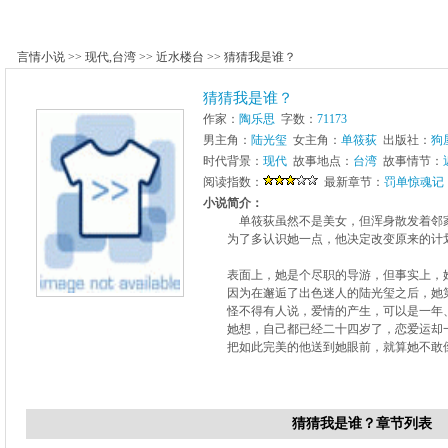
言情小说
>>
现代
,
台湾
>>
近水楼台
>>
猜猜我是谁？
猜猜我是谁？
作家：
陶乐思
字数：
71173
男主角：
陆光玺
女主角：
单筱荻
出版社：
狗
时代背景：
现代
故事地点：
台湾
故事情节：
阅读指数：
最新章节：
罚单惊魂记
小说简介：
单筱荻虽然不是美女，但浑身散发着邻家
为了多认识她一点，他决定改变原来的计划
表面上，她是个尽职的导游，但事实上，她
因为在邂逅了出色迷人的陆光玺之后，她第
怪不得有人说，爱情的产生，可以是一年、
她想，自己都已经二十四岁了，恋爱运却一
把如此完美的他送到她眼前，就算她不敢倒
猜猜我是谁？章节列表