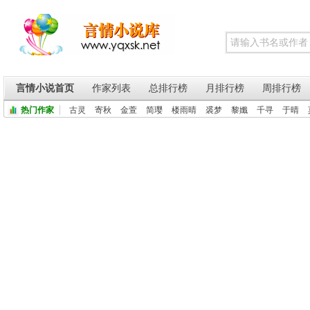
言情小说首页
作家列表
总排行榜
月排行榜
周排行榜
热门作家
古灵
寄秋
金萱
简璎
楼雨晴
裘梦
黎孅
千寻
于晴