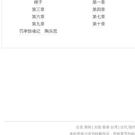
楔子
第一章
第三章
第四章
第六章
第七章
第九章
第十章
罚单惊魂记 陶乐思
古灵
席绢
|
大陆
香港
台湾
|
古代
现
本站所有小说为转载作品，所有章节均由