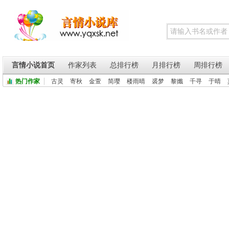
言情小说首页
作家列表
总排行榜
月排行榜
周排行榜
热门作家
古灵
寄秋
金萱
简璎
楼雨晴
裘梦
黎孅
千寻
于晴