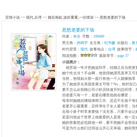
言情小说
>>
现代
,
台湾
>>
婚后相处
,
波折重重
,
一往情深
>>
惹怒老婆的下场
惹怒老婆的下场
作家：
米乐
字数：
100469
男主角：
孙闳宇
女主角：
纪书媛
出版社：
新
时代背景：
现代
故事地点：
台湾
故事情节：
阅读指数：
最新章节：
page 37
小说简介：
他苦追一年才把她追到手，结婚之后当然更
她个性太冷？不会啊，他觉得她漂亮直率又可
当然，热情如火那一面只有他一个人能够独享
为了她放弃去美国发展太可惜？No，他对自
要不怎么从投顾公司小职员快速升到总经理，
但老婆只有一个，老婆在哪里他就在哪里；
母亲对她婚后继续律师工作、迟迟不生孩子有
老婆开心最重要，且怀孕生子女人最辛苦，当
岳母小舅子时常来要钱？没关系，只要不会让
若是问他这个世界上他最爱的人是谁，他一定
她的答案想必也跟他一样，要不然她不会答应
可是为什么他们过得这么开心又幸福，她却突然