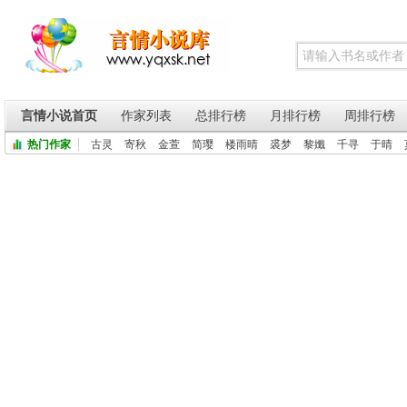
言情小说首页
作家列表
总排行榜
月排行榜
周排行榜
热门作家
古灵
寄秋
金萱
简璎
楼雨晴
裘梦
黎孅
千寻
于晴