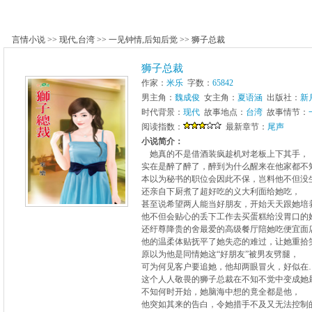
言情小说
>>
现代
,
台湾
>>
一见钟情
,
后知后觉
>>
狮子总裁
狮子总裁
作家：
米乐
字数：
65842
男主角：
魏成俊
女主角：
夏语涵
出版社：
新
时代背景：
现代
故事地点：
台湾
故事情节：
阅读指数：
最新章节：
尾声
小说简介：
她真的不是借酒装疯趁机对老板上下其手，
实在是醉了醉了，醉到为什么醒来在他家都不
本以为秘书的职位会因此不保，岂料他不但没
还亲自下厨煮了超好吃的义大利面给她吃，
甚至说希望两人能当好朋友，开始天天跟她培
他不但会贴心的丢下工作去买蛋糕给没胃口的
还纡尊降贵的舍最爱的高级餐厅陪她吃便宜面
他的温柔体贴抚平了她失恋的难过，让她重拾
原以为他是同情她这“好朋友”被男友劈腿，
可为何见客户要追她，他却两眼冒火，好似在
这个人人敬畏的狮子总裁在不知不觉中变成她
不知何时开始，她脑海中想的竟全都是他，
他突如其来的告白，令她措手不及又无法控制