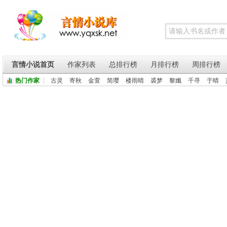
言情小说首页
作家列表
总排行榜
月排行榜
周排行榜
热门作家
古灵
寄秋
金萱
简璎
楼雨晴
裘梦
黎孅
千寻
于晴