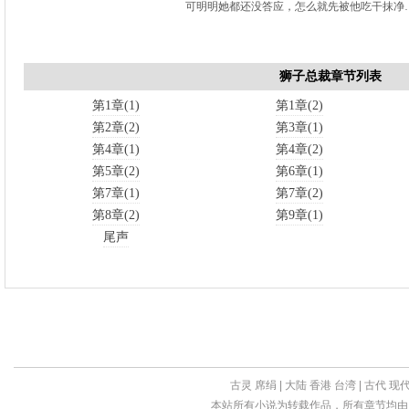
可明明她都还没答应，怎么就先被他吃干抹净
狮子总裁章节列表
第1章(1)
第1章(2)
第2章(2)
第3章(1)
第4章(1)
第4章(2)
第5章(2)
第6章(1)
第7章(1)
第7章(2)
第8章(2)
第9章(1)
尾声
古灵
席绢
|
大陆
香港
台湾
|
古代
现
本站所有小说为转载作品，所有章节均由