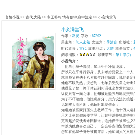
言情小说
>>
古代
,
大陆
>>
帝王将相
,
情有独钟
,
命中注定
>>
小妾满堂飞
小妾满堂飞
作家：
巫灵
字数：
87892
男主角：
闻人玄羲
女主角：
季清音
出版社：
时代背景：
古代
故事地点：
大陆
故事情节：
阅读指数：
最新章节：
第11章(2)
小说简介：
他自小身子骨弱，加上生性冷情淡漠，
所以只在乎修行养身，从未考虑要爱上一个人
就算师父在他十八岁那年赶他回京，说他命定
他也不以为然，没想到，七年后受父皇之命出
他遇见了她，终于体认到何谓魂牵梦萦的滋味
纵使只有一面之缘，他却被她坚强与脆弱交织
为了不吓著她，他隐瞒身分，想方设法的接近
见她被大雨所困，他适时出现借伞；
知道她被富豪打压失去教琴工作，他十万火急
只为让皇妹假装要学琴，让她得以挣钱维持生
更当起护花使者来回接送，连她侄子被绑也义
本以为她也喜欢自己，一定会答应他迎娶她为
怎知在他皇子身分被揭穿后，她却固执的只愿当