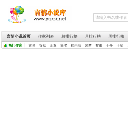
言情小说首页
作家列表
总排行榜
月排行榜
周排行榜
热门作家
古灵
寄秋
金萱
简璎
楼雨晴
裘梦
黎孅
千寻
于晴