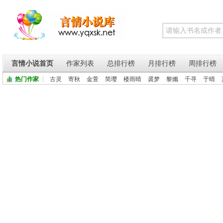
言情小说首页
作家列表
总排行榜
月排行榜
周排行榜
热门作家
古灵
寄秋
金萱
简璎
楼雨晴
裘梦
黎孅
千寻
于晴