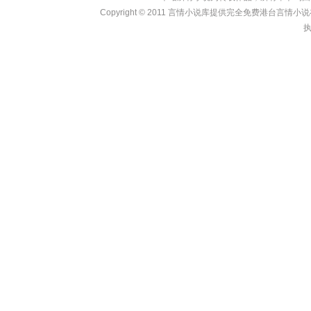
Copyright © 2011
言情小说库
提供完全免费港台言情小说在线?
执