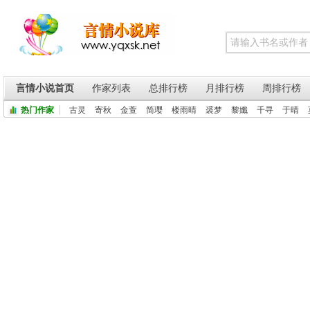
言情小说首页
作家列表
总排行榜
月排行榜
周排行榜
热门作家
古灵
寄秋
金萱
简璎
楼雨晴
裘梦
黎孅
千寻
于晴