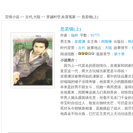
言情小说
>>
古代
,
大陆
>>
穿越时空
,
欢喜冤家
>>
忽若镜(上)
忽若镜(上)
作家：
煓梓
字数：
91775
男主角：
皇甫渊
女主角：
闵斯琳
出版社：
狗
时代背景：
古代
故事地点：
大陆
故事情节：
阅读指数：
最新章节：
第十章
小说简介：
因为上一代莫名的恩怨情仇，皇甫家和闵家
直至这一代，两大古玩铺当家更是斗得凶！
皇甫渊没被整得如此凄惨过，看中的珍品屡次
好端端的铺子业绩奇惨，他皇甫大少的颜面糗
本来是好男不跟女斗，但她一再捋虎须，逼得
在他看来，闵斯琳这娘儿们美则美矣，却惊世
学男人抛头露面谈生意，丝毫不见名门千金的
夺宝时自信过人，散发出独特光芒，可仍是京
死对头今朝狭路相逢，是她挑起了战火，就尽
他真金不怕火炼，已打定主意代上天治治这恶