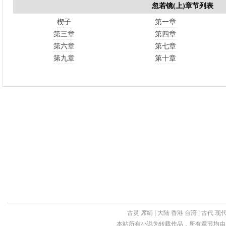
忽若镜(上)章节列表
楔子
第一章
第三章
第四章
第六章
第七章
第九章
第十章
古灵
席绢
|
大陆
香港
台湾
|
古代
现
本站所有小说为转载作品，所有章节均由