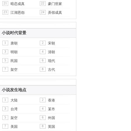
21
22
暗恋成真
豪门世家
23
24
江湖恩怨
弄假成真
小说时代背景
1
2
唐朝
宋朝
3
4
明朝
清朝
5
6
民国
现代
7
8
架空
古代
小说发生地点
1
2
大陆
香港
3
4
台湾
某市
5
6
架空
外国
7
8
美国
英国