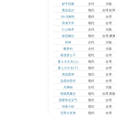
妙手回蠢
古代
大陆
逐恋晶沙
现代
台湾
,
杜
Mr.没耐性
现代
台湾
俘虏天帝
现代
台湾
仁心韧术
古代
大陆
驭恋磷沙
现代
台湾
,
澳
邪神
古代
大陆
断梦剑
古代
大陆
香惑贵公子
现代
台湾
爱上大丈夫(上)
现代
台湾
爱上大丈夫(下)
现代
台湾
诱惑爱神
现代
台湾
温柔的恶邻
现代
台湾
共婵娟
古代
大陆
情挑黑魔女
现代
台湾
,
英
我爱珠光宝气
现代
台湾
邻家小妞
现代
台湾
宅男大变身
现代
台湾