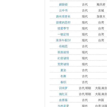
媚眼锁
古代
顺天府
云中书
古代
京城
路长情更长
现代
加拿大
甜蜜的恶邻
现代
台湾
猎爱季节
现代
台湾
一吻定情
现代
台湾
亲亲午夜DJ
现代
台湾
传相思
古代
双面迷情
现代
幻变谜情
现代
荒野谜情
现代
夏染
古代
冬舞
古代
春织
古代
识绮罗
古代
,
明朝
大陆
,
南
抛红豆
古代
,
明朝
大陆
,
南
血蔷薇
古代
外国
当然是爱
现代
台湾
,
法