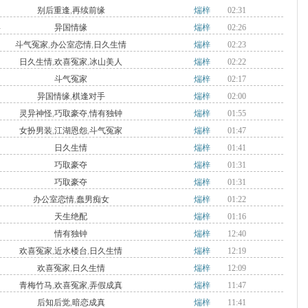
别后重逢
,
再续前缘
煓梓
02:31
拜
异国情缘
煓梓
02:26
斗气冤家
,
办公室恋情
,
日久生情
煓梓
02:23
日久生情
,
欢喜冤家
,
冰山美人
煓梓
02:22
斗气冤家
煓梓
02:17
洲
异国情缘
,
棋逢对手
煓梓
02:00
灵异神怪
,
巧取豪夺
,
情有独钟
煓梓
01:55
女扮男装
,
江湖恩怨
,
斗气冤家
煓梓
01:47
日久生情
煓梓
01:41
巧取豪夺
煓梓
01:31
巧取豪夺
煓梓
01:31
办公室恋情
,
蠢男痴女
煓梓
01:22
天生绝配
煓梓
01:16
情有独钟
煓梓
12:40
国
欢喜冤家
,
近水楼台
,
日久生情
煓梓
12:19
欢喜冤家
,
日久生情
煓梓
12:09
青梅竹马
,
欢喜冤家
,
弄假成真
煓梓
11:47
后知后觉
,
暗恋成真
煓梓
11:41