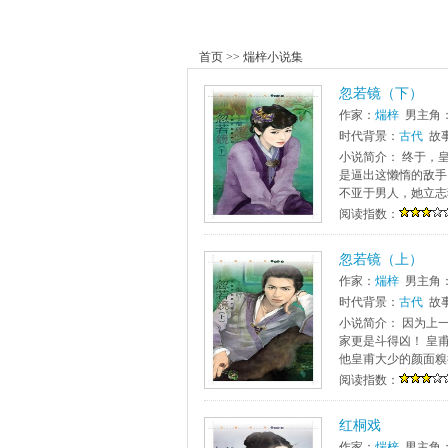
首页
>>
煓梓小说集
忽若镜（下）
作家：
煓梓
男主角
时代背景：
古代
故
小说简介： 终于，
是逼出这懒惰的敌手
不亚于男人，她立志
阅读指数：
忽若镜（上）
作家：
煓梓
男主角
时代背景：
古代
故
小说简介： 因为上
家更是斗得凶！ 皇
他皇甫大少的颜面糗
阅读指数：
红桐戏
作家：
煓梓
男主角