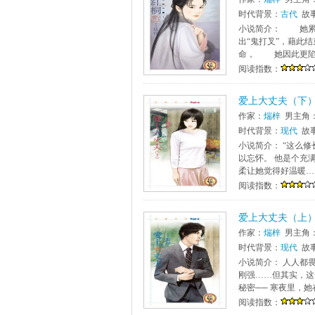
时代背景：
古代
故
小说简介： 她累
出“鬼打叉”，藉此
命， 她因此更陷入
阅读指数：
爱上大丈夫（下
作家：
煓梓
男主角
时代背景：
现代
故
小说简介： “这么
以忘怀。 他是个充
柔让她觉得好温暖…
阅读指数：
爱上大丈夫（上
作家：
煓梓
男主角
时代背景：
现代
故
小说简介： 人人都
刚强……但其实，这
秘密── 寒夜里，她
阅读指数：