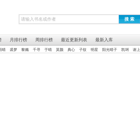
搜 索
榜
月排行榜
周排行榜
最近更新列表
最新入库
雨晴
裘梦
黎孅
千寻
于晴
莫颜
典心
子纹
明星
阳光晴子
凯琍
谢