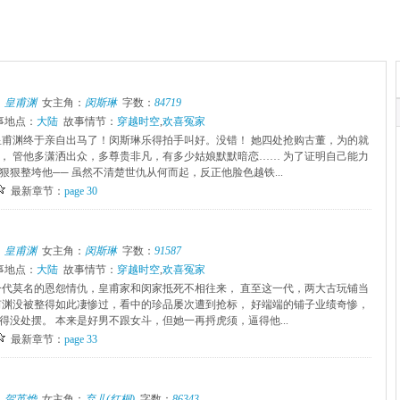
：
皇甫渊
女主角：
闵斯琳
字数：
84719
事地点：
大陆
故事情节：
穿越时空
,
欢喜冤家
皇甫渊终于亲自出马了！闵斯琳乐得拍手叫好。没错！ 她四处抢购古董，为的就
， 管他多潇洒出众，多尊贵非凡，有多少姑娘默默暗恋…… 为了证明自己能力
狠狠整垮他── 虽然不清楚世仇从何而起，反正他脸色越铁...
最新章节：
page 30
：
皇甫渊
女主角：
闵斯琳
字数：
91587
事地点：
大陆
故事情节：
穿越时空
,
欢喜冤家
一代莫名的恩怨情仇，皇甫家和闵家抵死不相往来， 直至这一代，两大古玩铺当
甫渊没被整得如此凄惨过，看中的珍品屡次遭到抢标， 好端端的铺子业绩奇惨，
得没处摆。 本来是好男不跟女斗，但她一再捋虎须，逼得他...
最新章节：
page 33
：
贺英烨
女主角：
弃儿(红桐)
字数：
86343