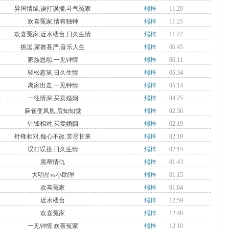
异国情缘
,
误打误撞
,
斗气冤家
煓梓
11:29
欢喜冤家
,
情有独钟
煓梓
11:25
欢喜冤家
,
近水楼台
,
日久生情
煓梓
11:22
挑逗
,
家教甚严
,
音乐人生
煓梓
06:45
家族恩怨
,
一见钟情
煓梓
06:11
轻松惹笑
,
日久生情
煓梓
05:34
离家出走
,
一见钟情
煓梓
05:14
津
一往情深
,
买卖婚姻
煓梓
04:25
麻雀变凤凰
,
后知知觉
煓梓
02:36
针锋相对
,
买卖婚姻
煓梓
02:19
针锋相对
,
痴心不改
,
苦尽甘来
煓梓
02:19
误打误撞
,
日久生情
煓梓
02:15
黑帮情仇
煓梓
01:43
大明星vs小助理
煓梓
01:15
欢喜冤家
煓梓
01:04
近水楼台
煓梓
12:59
欢喜冤家
煓梓
12:48
一见钟情
,
欢喜冤家
煓梓
12:10