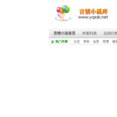
言情小说首页
作家列表
总排行
热门作家
古灵
寄秋
金萱
简璎
楼