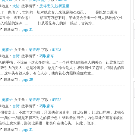
事地点：
大陆
故事情节：
患得患失
,
波折重重
了，也倦了，世间的一切对她这弃儿来说是那么残忍， 是以她自愿演
结束生命、逃避命运！ 然而万万想不到，半途竟会杀出一个男人拯救她的性
绝望的深渊…… 打从看见弃儿的第一眼起，贺英烨...
最新章节：
page 31
）
：
樊嘉士
女主角：
梁萱若
字数：
81308
事地点：
台湾
故事情节：
巧取豪夺
修长的手指，不该留下这么多伤痕……” 一个萍水相逢陌生人的关心，让梁萱若难
满吸引力的男人，总是冷著脸、总是在命令别人； 极没耐性又霸道，但隐含的温
… 这年头有钱人多、有心人少，他肯花心力照顾癌症病童...
最新章节：
page 29
）
：
樊嘉士
女主角：
梁萱若
字数：
85552
事地点：
台湾
故事情节：
巧取豪夺
畏惧樊嘉士，不敢与之为敌，只因他高深莫测、难以捉摸； 比冰山严寒，比钻石
一切的一切都是不得不为之的保护色！ 钢铁般的男子，内心深处亦藏有柔软的
在街上卖水果，那笑比果甜，那笑印在他心头。 从此，他形...
最新章节：
page 31