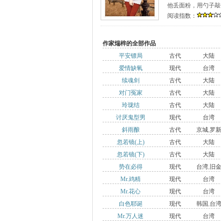
他丢面粉，用勺子敲
阅读指数：
作家煓梓的全部作品
平安镖局
古代
大陆
爱情缺氧
现代
台湾
续魂剑
古代
大陆
对门冤家
古代
大陆
玲珑结
古代
大陆
讨厌鬼型男
现代
台湾
斜雨酿
古代
京城
,
罗
忽若镜(上)
古代
大陆
镇
忽若镜(下)
古代
大陆
势在必得
现代
台湾
,
旧
Mr.鸡精
现代
台湾
山
Mr.花心
现代
台湾
白色耶诞
现代
韩国
,
台
Mr.万人迷
现代
台湾