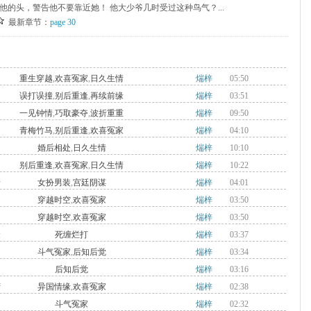
他的头，警告他不要靠近她！ 他大少爷几时受过这种鸟气？...
最新章节：
page 30
重生穿越
,
欢喜冤家
,
日久生情
煓梓
05:50
误打误撞
,
别后重逢
,
再续前缘
煓梓
03:51
一见钟情
,
巧取豪夺
,
波折重重
煓梓
09:50
青梅竹马
,
别后重逢
,
欢喜冤家
煓梓
04:10
婚后相处
,
日久生情
煓梓
10:10
别后重逢
,
欢喜冤家
,
日久生情
煓梓
10:22
新
女扮男装
,
宫廷阴谋
煓梓
04:01
穿越时空
,
欢喜冤家
煓梓
03:50
穿越时空
,
欢喜冤家
煓梓
03:50
金
死缠烂打
煓梓
03:37
斗气冤家
,
后知后觉
煓梓
03:34
后知后觉
煓梓
03:16
湾
异国情缘
,
欢喜冤家
煓梓
02:38
斗气冤家
煓梓
02:32