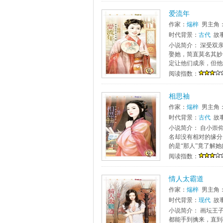
爱流年
作家：
煓梓
男主角
时代背景：
古代
故
小说简介： 深受双
娶她，简直莫名其妙
定让他们成亲，但他
阅读指数：
相思袖
作家：
煓梓
男主角
时代背景：
古代
故
小说简介： 自小崇
名却没有相对的缘分
的是“那人”竟了解她
阅读指数：
情人太霸道
作家：
煓梓
男主角
时代背景：
现代
故
小说简介： 画坛王
都能手到擒来，直到