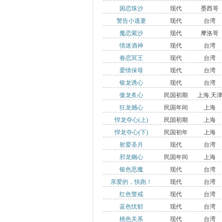
困恋珠沙
现代
墨西哥
警告小逃妻
现代
台湾
魔恋紫沙
现代
摩洛哥
情迷酒神
现代
台湾
眷恋冥王
现代
台湾
爱情保母
现代
台湾
银龙诱心
现代
台湾
傲龙炙心
民国初期
上海
,
天
狂龙撼心
民国年间
上海
悍龙夺心(上)
民国初期
上海
悍龙夺心(下)
民国初年
上海
射爱圣月
现代
台湾
邪龙幽心
民国年间
上海
银色恶魔
现代
台湾
亲爱的，快跑！
现代
台湾
红色警戒
现代
台湾
蓝色忧郁
现代
台湾
桃色关系
现代
台湾