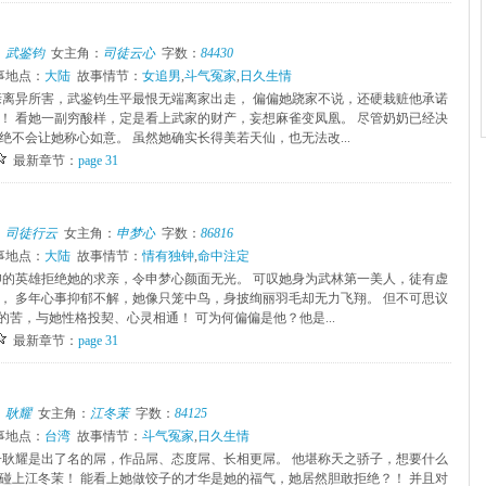
：
武鉴钧
女主角：
司徒云心
字数：
84430
事地点：
大陆
故事情节：
女追男
,
斗气冤家
,
日久生情
亲离异所害，武鉴钧生平最恨无端离家出走， 偏偏她跷家不说，还硬栽赃他承诺
！ 看她一副穷酸样，定是看上武家的财产，妄想麻雀变凤凰。 尽管奶奶已经决
绝不会让她称心如意。 虽然她确实长得美若天仙，也无法改...
最新章节：
page 31
：
司徒行云
女主角：
申梦心
字数：
86816
事地点：
大陆
故事情节：
情有独钟
,
命中注定
仰的英雄拒绝她的求亲，令申梦心颜面无光。 可叹她身为武林第一美人，徒有虚
， 多年心事抑郁不解，她像只笼中鸟，身披绚丽羽毛却无力飞翔。 但不可思议
的苦，与她性格投契、心灵相通！ 可为何偏偏是他？他是...
最新章节：
page 31
：
耿耀
女主角：
江冬茉
字数：
84125
事地点：
台湾
故事情节：
斗气冤家
,
日久生情
子耿耀是出了名的屌，作品屌、态度屌、长相更屌。 他堪称天之骄子，想要什么
碰上江冬茉！ 能看上她做饺子的才华是她的福气，她居然胆敢拒绝？！ 并且对