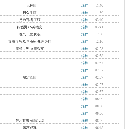
一见钟情
煓梓
11:40
日久生情
煓梓
11:36
兄弟阋墙
,
子谋
煓梓
03:49
闷骚男VS美艳女
煓梓
03:41
春风一度
,
伪装
煓梓
12:36
青梅竹马
,
欢喜冤家
,
死缠烂打
煓梓
12:16
摩登世界
,
欢喜冤家
煓梓
02:58
煓梓
02:58
煓梓
02:57
煓梓
02:57
患难真情
煓梓
02:57
煓梓
02:57
煓梓
02:57
煓梓
08:09
京
煓梓
08:06
京
煓梓
08:06
苦尽甘来
,
你情我愿
煓梓
08:06
国
暗恋成真
煓梓
06:48