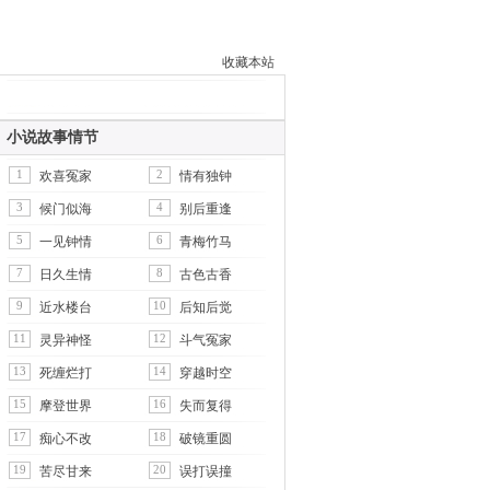
收藏本站
小说故事情节
1
2
欢喜冤家
情有独钟
3
4
候门似海
别后重逢
5
6
一见钟情
青梅竹马
7
8
日久生情
古色古香
9
10
近水楼台
后知后觉
11
12
灵异神怪
斗气冤家
13
14
死缠烂打
穿越时空
15
16
摩登世界
失而复得
17
18
痴心不改
破镜重圆
19
20
苦尽甘来
误打误撞